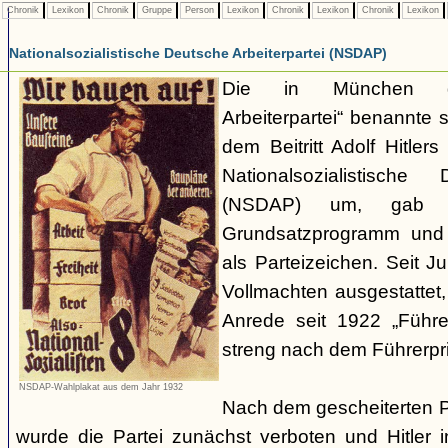
Chronik
Lexikon
Chronik
Gruppe
Person
Lexikon
Chronik
Lexikon
Chronik
Lexikon
Nationalsozialistische Deutsche Arbeiterpartei (NSDAP)
Die in München ge
Arbeiterpartei“ benannte 
dem Beitritt Adolf Hitle
Nationalsozialistische 
(NSDAP) um, gab s
Grundsatzprogramm und
als Parteizeichen. Seit Ju
Vollmachten ausgestattet,
Anrede seit 1922 „Führe
streng nach dem Führerpri
NSDAP-Wahlplakat aus dem Jahr 1932
Nach dem gescheiterten 
wurde die Partei zunächst verboten und Hitler i