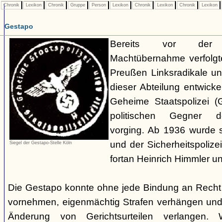
Chronik
Lexikon
Chronik
Gruppe
Person
Lexikon
Chronik
Lexikon
Chronik
Lexikon
Gestapo
Bereits vor der nat
Machtübernahme verfolgte 
Preußen Linksradikale u
dieser Abteilung entwicke
Geheime Staatspolizei (
politischen Gegner de
vorging. Ab 1936 wurde si
und der Sicherheitspolize
Siegel der Gestapo-Stelle Köln
fortan Heinrich Himmler u
Die Gestapo konnte ohne jede Bindung an Rech
vornehmen, eigenmächtig Strafen verhängen und
Änderung von Gerichtsurteilen verlangen. Wi