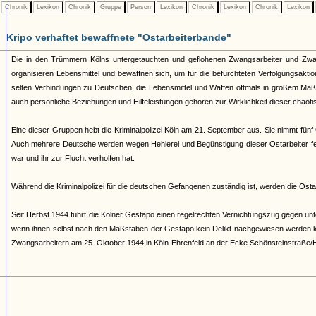
Chronik
Lexikon
Chronik
Gruppe
Person
Lexikon
Chronik
Lexikon
Chronik
Lexikon
Kripo verhaftet bewaffnete "Ostarbeiterbande"
Die in den Trümmern Kölns untergetauchten und geflohenen Zwangsarbeiter und Zwan
organisieren Lebensmittel und bewaffnen sich, um für die befürchteten Verfolgungsakti
selten Verbindungen zu Deutschen, die Lebensmittel und Waffen oftmals in großem Maß
auch persönliche Beziehungen und Hilfeleistungen gehören zur Wirklichkeit dieser chao
Eine dieser Gruppen hebt die Kriminalpolizei Köln am 21. September aus. Sie nimmt fünf
Auch mehrere Deutsche werden wegen Hehlerei und Begünstigung dieser Ostarbeiter fes
war und ihr zur Flucht verholfen hat.
Während die Kriminalpolizei für die deutschen Gefangenen zuständig ist, werden die Osta
Seit Herbst 1944 führt die Kölner Gestapo einen regelrechten Vernichtungszug gegen u
wenn ihnen selbst nach den Maßstäben der Gestapo kein Delikt nachgewiesen werden kann
Zwangsarbeitern am 25. Oktober 1944 in Köln-Ehrenfeld an der Ecke Schönsteinstraße/H