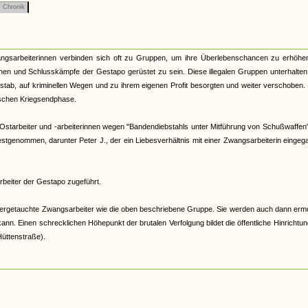
Chronik
gsarbeiterinnen verbinden sich oft zu Gruppen, um ihre Überlebenschancen zu erhöhen
onen und Schlusskämpfe der Gestapo gerüstet zu sein. Diese illegalen Gruppen unterhalten
stab, auf kriminellen Wegen und zu ihrem eigenen Profit besorgten und weiter verschoben
tischen Kriegsendphase.
 Ostarbeiter und -arbeiterinnen wegen "Bandendiebstahls unter Mitführung von Schußwaffen"
tgenommen, darunter Peter J., der ein Liebesverhältnis mit einer Zwangsarbeiterin einge
rbeiter der Gestapo zugeführt.
ntergetauchte Zwangsarbeiter wie die oben beschriebene Gruppe. Sie werden auch dann erm
. Einen schrecklichen Höhepunkt der brutalen Verfolgung bildet die öffentliche Hinrichtu
üttenstraße).