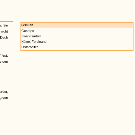
Lexikon
. Sie
Gestapo
 nicht
Zwangsarbeit
. Doch
Kütter, Ferdinand
Ostarbeiter
 fest.
gangen
ordet,
ng von