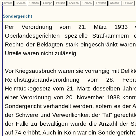
Chronik
Lexikon
Chronik
Gruppe
Person
Lexikon
Chronik
Lexikon
Chronik
Lexikon
Sondergericht
Per Verordnung vom 21. März 1933 
Oberlandesgerichten spezielle Strafkammern e
Rechte der Beklagten stark eingeschränkt waren.
Urteile waren nicht zulässig.
Vor Kriegsausbruch waren sie vorrangig mit Deli
Reichstagsbrandverordnung vom 28. Fe
Heimtückegesetz vom 21. März desselben Jahres
einer Verordnung von 20. November 1938 konnte
Sondergericht verhandelt werden, sofern es der 
der Schwere und Verwerflichkeit der Tat“ gerechtf
der Fälle zu bewältigen wurde die Anzahl der 
auf 74 erhöht. Auch in Köln war ein Sondergericht