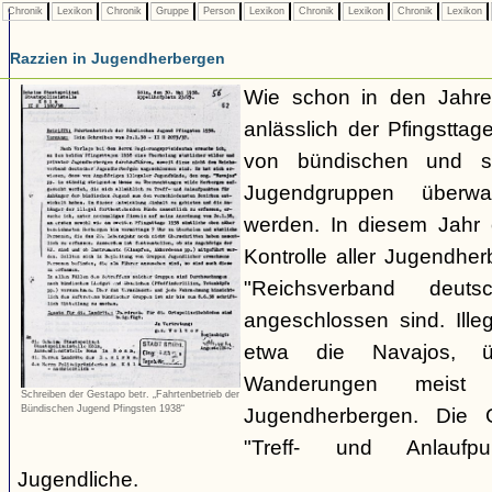
Chronik
Lexikon
Chronik
Gruppe
Person
Lexikon
Chronik
Lexikon
Chronik
Lexikon
Razzien in Jugendherbergen
Wie schon in den Jahre
anlässlich der Pfingstt
von bündischen und son
Jugendgruppen überw
werden. In diesem Jahr 
Kontrolle aller Jugendhe
"Reichsverband deuts
angeschlossen sind. Ille
etwa die Navajos, ü
Wanderungen meist 
Schreiben der Gestapo betr. „Fahrtenbetrieb der
Bündischen Jugend Pfingsten 1938“
Jugendherbergen. Die 
"Treff- und Anlaufp
Jugendliche.