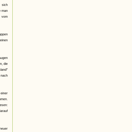
 sich
be man
d vom
ruppen
meinen
 Augen
n, die
land"
e nach
 einer
ommen.
lesen:
arauf
 neuer