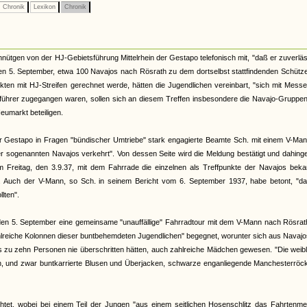
Chronik
Lexikon
Chronik
nütgen von der HJ-Gebietsführung Mittelrhein der Gestapo telefonisch mit, "daß er zuverläs
n 5. September, etwa 100 Navajos nach Rösrath zu dem dortselbst stattfindenden Schütze
ikten mit HJ-Streifen gerechnet werde, hätten die Jugendlichen vereinbart, "sich mit Mess
ührer zugegangen waren, sollen sich an diesem Treffen insbesondere die Navajo-Gruppe
eumarkt beteiligen.
lner Gestapo in Fragen "bündischer Umtriebe" stark engagierte Beamte Sch. mit einem V-Ma
er sogenannten Navajos verkehrt". Von dessen Seite wird die Meldung bestätigt und dahin
 am Freitag, den 3.9.37, mit dem Fahrrade die einzelnen als Treffpunkte der Navajos bek
. Auch der V-Mann, so Sch. in seinem Bericht vom 6. September 1937, habe betont, "da
lten".
den 5. September eine gemeinsame "unauffällige" Fahrradtour mit dem V-Mann nach Rösrat
zahlreiche Kolonnen dieser buntbehemdeten Jugendlichen" begegnet, worunter sich aus Navaj
is zu zehn Personen nie überschritten hätten, auch zahlreiche Mädchen gewesen. "Die weib
ehen, und zwar buntkarrierte Blusen und Überjacken, schwarze enganliegende Manchesterröc
chtet, wobei bei einem Teil der Jungen "aus einem seitlichen Hosenschlitz das Fahrtenme