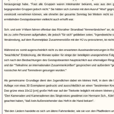
herausgeragt habe. "Fast alle Gruppen waren miteinander bekannt, was aus den g
begegnenden Gruppen jedoch nicht." Sie hätten sich zumeist mit dem Ausruf "Ahoi" gegr
vereinzelt vernehmen können, wie ohnehin der gesamte Sonntag bei Weitem nicht so
ermittelnden Gestapobeamten vielleicht auch erhofft war.
Sch. und sein V-Mann fahren offenbar das Rösrather Strandbad "Ammerländchen" an, das a
bis zu zehn Personen aufgehalten, die jedoch "für sich" geblieben seien. "Irgendwelche
Verabredung, auf dem Rummelplatz Zusammenstöße mit der HJ zu provozieren, ist nich
Während es somit augenscheinlich nicht zu den erwarteten Auseinandersetzungen in Rö
"beachtliche" Entdeckung, die Monate später für einige der beteiligten unangenehme F
sich nach den Beobachtungen des Gestapobeamten hauptsächlich aus ehemaligen Ringpf
und der "Teilnahme an internationalen Zusammenkünften" gesprochen und außerdem "geme
russischer Art und Tonmotiven gesungen wurden."
Als gemeinsame Grundlage dient den Jugendlichen dabei ein kleines Heft, in dem die 
Auflage von etwa 30 Exemplaren gedruckt und ausschließlich an einen "bestimmten Kreis
Das grüne etwa 10x12 [cm] große Heft war auf der Titelseite lediglich mit einem kleinen
"Den Kameraden und Kameradinnen des Singkreises gewidmet von Hermann Sch., Köln". 
geachtet haben, "daß kein Außenstehender das Heft in die Hand bekam".
"Bei den Liedern handelte es sich um ältere Fahrtenlieder, wie sie von den Pfadfinder