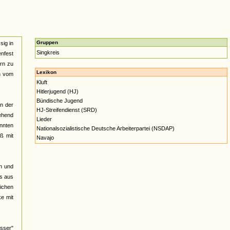
Gruppen
sig in
Singkreis
nfest
ern zu
Lexikon
n vom
Kluft
Hitlerjugend (HJ)
Bündische Jugend
nn der
HJ-Streifendienst (SRD)
gehend
Lieder
annten
Nationalsozialistische Deutsche Arbeiterpartei (NSDAP)
ß mit
Navajo
h und
os aus
lichen
ke mit
sser"