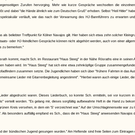
egenseitigen Zurufen hervorging. Mehr wie kurze Gespräche wechselten die einzelnen
üßt und dabei "die Hände ähnlich wie zum Deutschen Gruß" erhoben. Selbst "Heil Hitler" ha
 spektakulär verläuft, wie das nach der Vorwarnung des HJ-Bannführers zu erwarten un
ls beliebter Treffpunkt für Kölner Navajos gilt. Hier haben sich etwa zehn solcher Kleing
 staats- oder HJ-feindlichen Gespräche können nicht abgehört werden, auch von einer allge
ts zu bemerken."
srath kommt, macht Sch. im Restaurant "Haus Steeg" in der Nähe Rösraths eine in seinen
olgen haben wird. Im "Haus Steeg" hat sich eine etwa zehnköpfige Gruppe zusammengefunde
adfindern zusammen setzte. Die Jugendlichen haben sich über "frühere Fahrten in das Aus
insame Lieder mit Gitarrenbegleitung angestimmt". "Hierbei waren auch einige Lieder, di
Lieder abgedruckt waren. Dieses Liederbuch, so konnte Sch. ermitteln, sei vor kurzem in
" verteilt worden. "Es gelang mir, dieses sorgfältig aufbewahrte Heft in die Hand zu bek
 grünen Kreis versehen, in dem ein 'S' verzeichnet war." Auf der Umschlaginnenseite war zu 
Als besonders auffällig empfand es Sch., dass die im "Haus Steeg" anwesenden Navajos d
n und der bündischen Jugend gesungen wurden." Am Heftende sind freie Seiten zum Eintragen