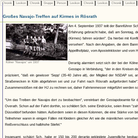
Chronik
Lexikon
Chronik
Gruppe
Person
Lexikon
Chronik
Lexikon
Chronik
Lexikon
Großes Navajo-Treffen auf Kirmes in Rösrath
Am 4. September 1937 teilt der Bannführer Sch
Erfahrung gebracht habe, daß am Sonntag, de
(Kirmes) fahren würden". Da hierbei mit Konfl
versehen". Nach den Angaben, die dem Bannf
Appellhofplatz, vom Apostelnkloster und vom H
Kölner "Navajos" um 1937
Derartig alarmiert setzt sich der bei der Kö
Gestapo in Verbindung, "der in den Kreisen d
präzisiert, "daß ein gewisser 'Sepp' (35-40 Jahre alt), der Mitglied der NSDAP sei,
Straßenecken in Köln abgefahren sei und zur Fahrt nach Rösrath aufgefordert habe"
Zusammenstößen mit der HJ zu rechnen sei, daher Fahrtenmesser mitgeführt werden sol
"Um das Treiben der Navajos dort zu beobachten", vereinbart der Gestapobeamte für 
Overath. Schon auf der Fahrt dorthin, so schildert Sch. seine Eindrücke, seien ihnen "
Düsseldorf befunden hätten. Außerdem seien in diesen Kolonnen, die eine Stärke von b
Teilnehmer waren in einigen Fällen mit Kleidern gleicher Art wie die männlichen vers
Reißverschluss und halbhohe Stiefel."
Insgesamt, schätzt Sch., habe er 150 bis 200 derartig gekleidete Jugendliche beoba