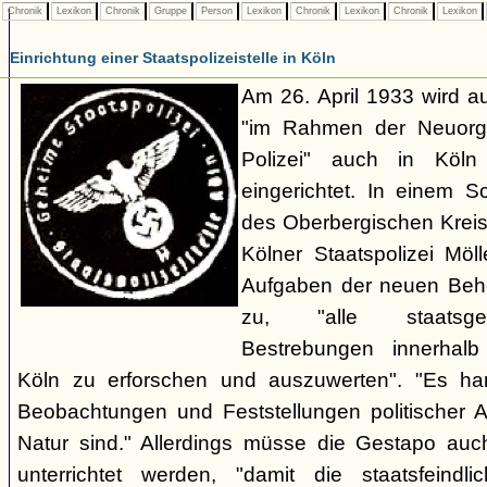
Chronik
Lexikon
Chronik
Gruppe
Person
Lexikon
Chronik
Lexikon
Chronik
Lexikon
Einrichtung einer Staatspolizeistelle in Köln
Am 26. April 1933 wird au
"im Rahmen der Neuorgan
Polizei" auch in Köln e
eingerichtet. In einem 
des Oberbergischen Kreise
Kölner Staatspolizei Möl
Aufgaben der neuen Behör
zu, "alle staatsgefä
Bestrebungen innerhalb
Köln zu erforschen und auszuwerten". "Es ha
Beobachtungen und Feststellungen politischer Art,
Natur sind." Allerdings müsse die Gestapo auc
unterrichtet werden, "damit die staatsfeind