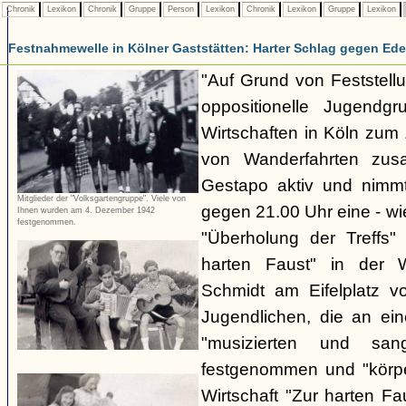
Chronik
Lexikon
Chronik
Gruppe
Person
Lexikon
Chronik
Lexikon
Gruppe
Lexikon
Festnahmewelle in Kölner Gaststätten: Harter Schlag gegen Ede
"Auf Grund von Feststellu
oppositionelle Jugendg
Wirtschaften in Köln zu
von Wanderfahrten zus
Gestapo aktiv und nim
Mitglieder der "Volksgartengruppe". Viele von
gegen 21.00 Uhr eine - wi
Ihnen wurden am 4. Dezember 1942
festgenommen.
"Überholung der Treffs"
harten Faust" in der 
Schmidt am Eifelplatz v
Jugendlichen, die an ein
"musizierten und san
festgenommen und "körper
Wirtschaft "Zur harten F