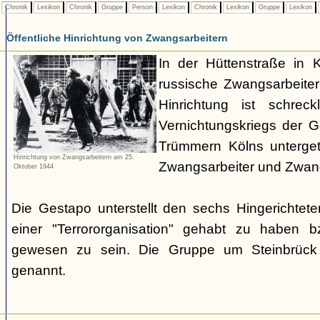
Chronik
Lexikon
Chronik
Gruppe
Person
Lexikon
Chronik
Lexikon
Gruppe
Lexikon
Öffentliche Hinrichtung von Zwangsarbeitern
In der Hüttenstraße in 
russische Zwangsarbeiter 
Hinrichtung ist schrec
Vernichtungskriegs der 
Trümmern Kölns unterge
Hinrichtung von Zwangsarbeitern am 25.
Zwangsarbeiter und Zwang
Oktober 1944
Die Gestapo unterstellt den sechs Hingerichte
einer "Terrororganisation" gehabt zu haben bz
gewesen zu sein. Die Gruppe um Steinbrück w
genannt.