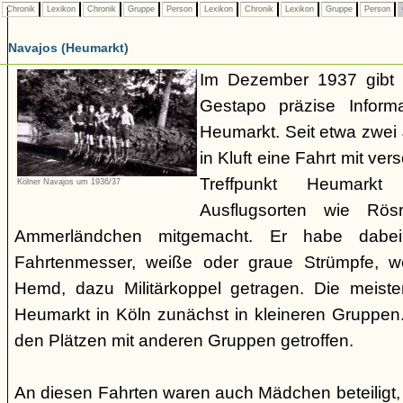
Chronik
Lexikon
Chronik
Gruppe
Person
Lexikon
Chronik
Lexikon
Gruppe
Person
Navajos (Heumarkt)
Im Dezember 1937 gibt 
Gestapo präzise Infor
Heumarkt. Seit etwa zwei
in Kluft eine Fahrt mit v
Treffpunkt Heumark
Kölner Navajos um 1936/37
Ausflugsorten wie Rö
Ammerländchen mitgemacht. Er habe dabei
Fahrtenmesser, weiße oder graue Strümpfe, we
Hemd, dazu Militärkoppel getragen. Die meiste
Heumarkt in Köln zunächst in kleineren Gruppe
den Plätzen mit anderen Gruppen getroffen.
An diesen Fahrten waren auch Mädchen beteiligt,