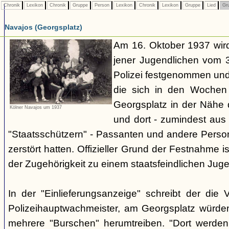
Chronik
Lexikon
Chronik
Gruppe
Person
Lexikon
Chronik
Lexikon
Gruppe
Lied
Gr
Navajos (Georgsplatz)
Am 16. Oktober 1937 wird
jener Jugendlichen vom 3.
Polizei festgenommen un
die sich in den Woche
Georgsplatz in der Nähe 
Kölner Navajos um 1937
und dort - zumindest aus 
"Staatsschützern" - Passanten und andere Person
zerstört hatten. Offizieller Grund der Festnahme is
der Zugehörigkeit zu einem staatsfeindlichen Jug
In der "Einlieferungsanzeige" schreibt der die 
Polizeihauptwachmeister, am Georgsplatz würde
mehrere "Burschen" herumtreiben. "Dort werde