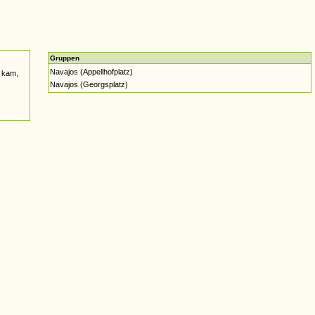
Gruppen
Navajos (Appellhofplatz)
 kam,
Navajos (Georgsplatz)