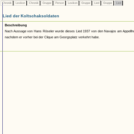
Chronik
Lexikon
Chronik
Gruppe
Person
Lexikon
Gruppe
Lied
Gruppe
Lied
Lied der Koltschaksoldaten
Beschreibung
Nach Aussage von Hans Röseler wurde dieses Lied 1937 von den Navajos am Appellhofp
nachdem er vorher bei der Clique am Georgsplatz verkehrt habe.