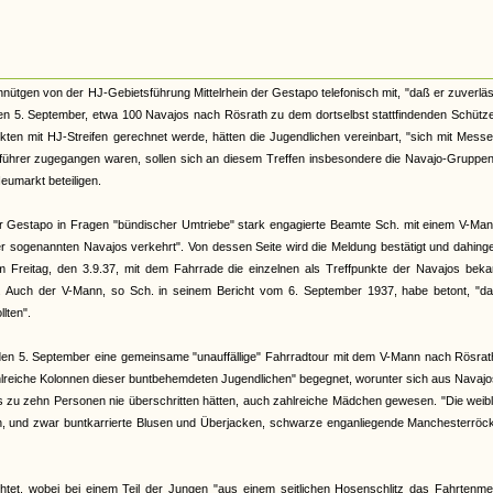
nütgen von der HJ-Gebietsführung Mittelrhein der Gestapo telefonisch mit, "daß er zuverläs
n 5. September, etwa 100 Navajos nach Rösrath zu dem dortselbst stattfindenden Schütze
ikten mit HJ-Streifen gerechnet werde, hätten die Jugendlichen vereinbart, "sich mit Mess
ührer zugegangen waren, sollen sich an diesem Treffen insbesondere die Navajo-Gruppe
eumarkt beteiligen.
lner Gestapo in Fragen "bündischer Umtriebe" stark engagierte Beamte Sch. mit einem V-Ma
er sogenannten Navajos verkehrt". Von dessen Seite wird die Meldung bestätigt und dahin
 am Freitag, den 3.9.37, mit dem Fahrrade die einzelnen als Treffpunkte der Navajos bek
. Auch der V-Mann, so Sch. in seinem Bericht vom 6. September 1937, habe betont, "da
lten".
den 5. September eine gemeinsame "unauffällige" Fahrradtour mit dem V-Mann nach Rösrat
zahlreiche Kolonnen dieser buntbehemdeten Jugendlichen" begegnet, worunter sich aus Navaj
is zu zehn Personen nie überschritten hätten, auch zahlreiche Mädchen gewesen. "Die weib
ehen, und zwar buntkarrierte Blusen und Überjacken, schwarze enganliegende Manchesterröc
chtet, wobei bei einem Teil der Jungen "aus einem seitlichen Hosenschlitz das Fahrtenme