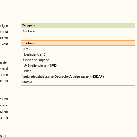
Gruppen
sig in
Singkreis
nfest
ern zu
Lexikon
n vom
Kluft
Hitlerjugend (HJ)
Bündische Jugend
nn der
HJ-Streifendienst (SRD)
gehend
Lieder
annten
Nationalsozialistische Deutsche Arbeiterpartei (NSDAP)
ß mit
Navajo
h und
os aus
lichen
ke mit
sser"