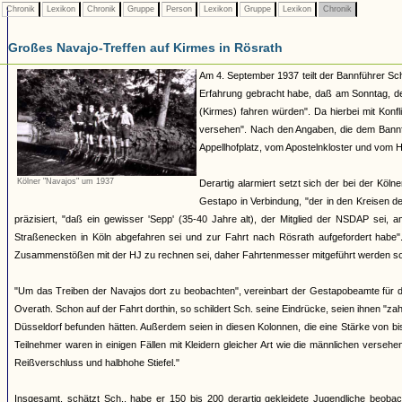
Chronik
Lexikon
Chronik
Gruppe
Person
Lexikon
Gruppe
Lexikon
Chronik
Großes Navajo-Treffen auf Kirmes in Rösrath
Am 4. September 1937 teilt der Bannführer Sch
Erfahrung gebracht habe, daß am Sonntag, de
(Kirmes) fahren würden". Da hierbei mit Konfl
versehen". Nach den Angaben, die dem Bannf
Appellhofplatz, vom Apostelnkloster und vom H
Kölner "Navajos" um 1937
Derartig alarmiert setzt sich der bei der Kö
Gestapo in Verbindung, "der in den Kreisen d
präzisiert, "daß ein gewisser 'Sepp' (35-40 Jahre alt), der Mitglied der NSDAP sei,
Straßenecken in Köln abgefahren sei und zur Fahrt nach Rösrath aufgefordert habe"
Zusammenstößen mit der HJ zu rechnen sei, daher Fahrtenmesser mitgeführt werden sol
"Um das Treiben der Navajos dort zu beobachten", vereinbart der Gestapobeamte für 
Overath. Schon auf der Fahrt dorthin, so schildert Sch. seine Eindrücke, seien ihnen "
Düsseldorf befunden hätten. Außerdem seien in diesen Kolonnen, die eine Stärke von b
Teilnehmer waren in einigen Fällen mit Kleidern gleicher Art wie die männlichen vers
Reißverschluss und halbhohe Stiefel."
Insgesamt, schätzt Sch., habe er 150 bis 200 derartig gekleidete Jugendliche beoba