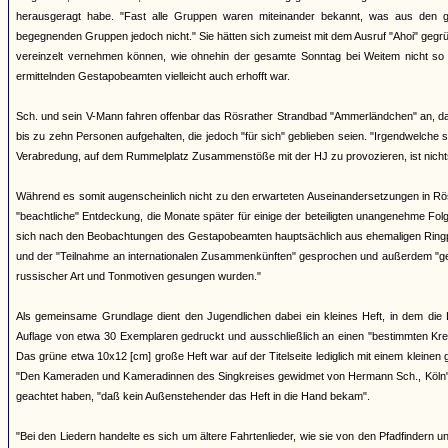
herausgeragt habe. "Fast alle Gruppen waren miteinander bekannt, was aus den g
begegnenden Gruppen jedoch nicht." Sie hätten sich zumeist mit dem Ausruf "Ahoi" gegr
vereinzelt vernehmen können, wie ohnehin der gesamte Sonntag bei Weitem nicht so
ermittelnden Gestapobeamten vielleicht auch erhofft war.
Sch. und sein V-Mann fahren offenbar das Rösrather Strandbad "Ammerländchen" an, das a
bis zu zehn Personen aufgehalten, die jedoch "für sich" geblieben seien. "Irgendwelche
Verabredung, auf dem Rummelplatz Zusammenstöße mit der HJ zu provozieren, ist nich
Während es somit augenscheinlich nicht zu den erwarteten Auseinandersetzungen in Rö
"beachtliche" Entdeckung, die Monate später für einige der beteiligten unangenehme F
sich nach den Beobachtungen des Gestapobeamten hauptsächlich aus ehemaligen Ringpf
und der "Teilnahme an internationalen Zusammenkünften" gesprochen und außerdem "geme
russischer Art und Tonmotiven gesungen wurden."
Als gemeinsame Grundlage dient den Jugendlichen dabei ein kleines Heft, in dem die 
Auflage von etwa 30 Exemplaren gedruckt und ausschließlich an einen "bestimmten Kreis
Das grüne etwa 10x12 [cm] große Heft war auf der Titelseite lediglich mit einem kleinen
"Den Kameraden und Kameradinnen des Singkreises gewidmet von Hermann Sch., Köln". 
geachtet haben, "daß kein Außenstehender das Heft in die Hand bekam".
"Bei den Liedern handelte es sich um ältere Fahrtenlieder, wie sie von den Pfadfinder