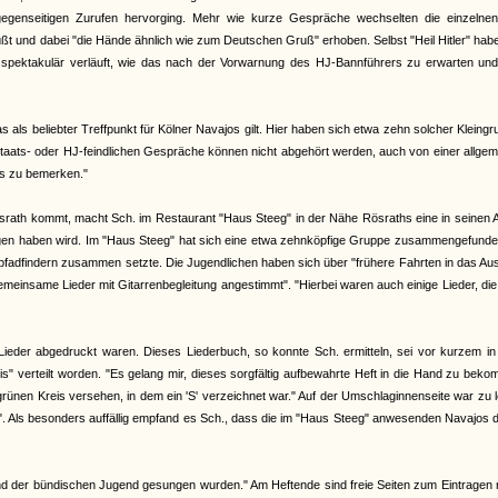
egenseitigen Zurufen hervorging. Mehr wie kurze Gespräche wechselten die einzelnen
üßt und dabei "die Hände ähnlich wie zum Deutschen Gruß" erhoben. Selbst "Heil Hitler" ha
 spektakulär verläuft, wie das nach der Vorwarnung des HJ-Bannführers zu erwarten un
ls beliebter Treffpunkt für Kölner Navajos gilt. Hier haben sich etwa zehn solcher Kleing
 staats- oder HJ-feindlichen Gespräche können nicht abgehört werden, auch von einer allge
ts zu bemerken."
srath kommt, macht Sch. im Restaurant "Haus Steeg" in der Nähe Rösraths eine in seinen
olgen haben wird. Im "Haus Steeg" hat sich eine etwa zehnköpfige Gruppe zusammengefunde
adfindern zusammen setzte. Die Jugendlichen haben sich über "frühere Fahrten in das Aus
insame Lieder mit Gitarrenbegleitung angestimmt". "Hierbei waren auch einige Lieder, di
Lieder abgedruckt waren. Dieses Liederbuch, so konnte Sch. ermitteln, sei vor kurzem in
" verteilt worden. "Es gelang mir, dieses sorgfältig aufbewahrte Heft in die Hand zu bek
 grünen Kreis versehen, in dem ein 'S' verzeichnet war." Auf der Umschlaginnenseite war zu 
Als besonders auffällig empfand es Sch., dass die im "Haus Steeg" anwesenden Navajos d
n und der bündischen Jugend gesungen wurden." Am Heftende sind freie Seiten zum Eintragen