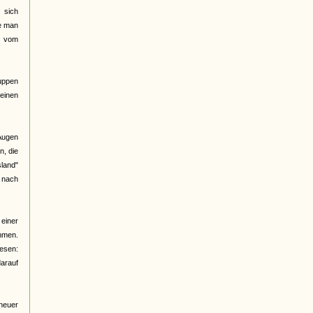
 sich
be man
d vom
ruppen
meinen
 Augen
n, die
land"
e nach
 einer
ommen.
lesen:
arauf
 neuer