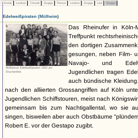
Chronik
Lexikon
Chronik
Gruppe
Person
Lexikon
Gruppe
Lied
Gruppe
Edelweißpiraten (Mülheim)
Das Rheinufer in Köln-M
Treffpunkt rechtsrheinisch
den dortigen Zusammenkü
gesungen, neben Film- 
Navajo- und Edelwei
Mülheimer Edelweißpiraten 1943 am
Jugendlichen tragen Ede
Drachenfels
auch bündische Kleidun
nach den alliierten Grossangriffen auf Köln un
Jugendlichen Schiffstouren, meist nach Königswin
gemeinsam bis zum Nachtigallental, wo sie auf
singen, bisweilen aber auch Obstbäume "plündern"
Robert E. vor der Gestapo zugibt.