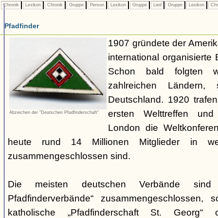
Chronik
Lexikon
Chronik
Gruppe
Person
Lexikon
Gruppe
Lied
Gruppe
Lexikon
Chr
Pfadfinder
1907 gründete der Amerik
international organisiert
Schon bald folgten w
zahlreichen Ländern
Deutschland. 1920 trafen
ersten Welttreffen un
Abzeichen der "Deutschen Pfadfinderschaft"
London die Weltkonferen
heute rund 14 Millionen Mitglieder in w
zusammengeschlossen sind.
Die meisten deutschen Verbände sind
Pfadfinderverbände“ zusammengeschlossen, 
katholische „Pfadfinderschaft St. Georg