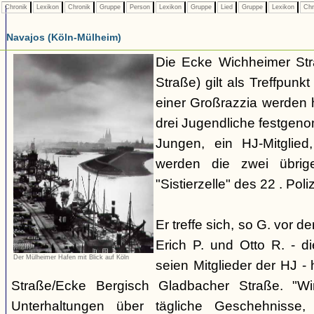
Chronik
Lexikon
Chronik
Gruppe
Person
Lexikon
Gruppe
Lied
Gruppe
Lexikon
Chr
Navajos (Köln-Mülheim)
Die Ecke Wichheimer Str
Straße) gilt als Treffpun
einer Großrazzia werden 
drei Jugendliche festgen
Jungen, ein HJ-Mitglied
werden die zwei übrig
"Sistierzelle" des 22 . Poliz
Er treffe sich, so G. vor d
Erich P. und Otto R. - d
Der Mülheimer Hafen mit Blick auf Köln
seien Mitglieder der HJ -
Straße/Ecke Bergisch Gladbacher Straße. "Wi
Unterhaltungen über tägliche Geschehnisse