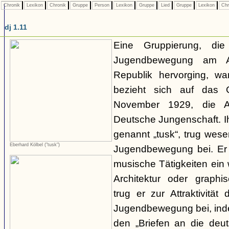
Chronik
Lexikon
Chronik
Gruppe
Person
Lexikon
Gruppe
Lied
Gruppe
Lexikon
Chr
dj 1.11
Eine Gruppierung, di
Jugendbewegung am A
Republik hervorging, wa
bezieht sich auf das
November 1929, die Ab
Deutsche Jungenschaft. I
genannt „tusk“, trug wese
Eberhard Kölbel ("tusk")
Jugendbewegung bei. Er f
musische Tätigkeiten ein 
Architektur oder graphi
trug er zur Attraktivität
Jugendbewegung bei, inde
den „Briefen an die deut