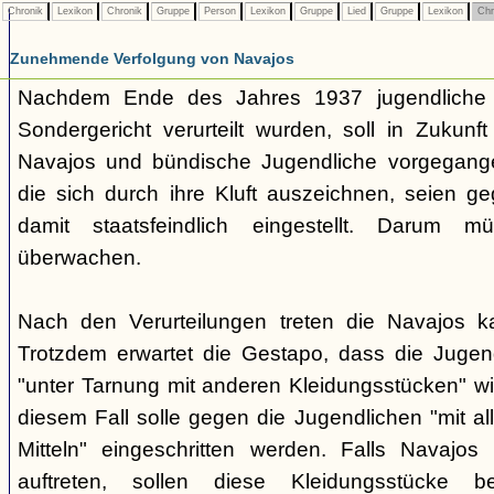
Chronik
Lexikon
Chronik
Gruppe
Person
Lexikon
Gruppe
Lied
Gruppe
Lexikon
Chr
Zunehmende Verfolgung von Navajos
Nachdem Ende des Jahres 1937 jugendliche
Sondergericht verurteilt wurden, soll in Zukunf
Navajos und bündische Jugendliche vorgegang
die sich durch ihre Kluft auszeichnen, seien ge
damit staatsfeindlich eingestellt. Darum 
überwachen.
Nach den Verurteilungen treten die Navajos ka
Trotzdem erwartet die Gestapo, dass die Jugen
"unter Tarnung mit anderen Kleidungsstücken" wi
diesem Fall solle gegen die Jugendlichen "mit a
Mitteln" eingeschritten werden. Falls Navajos i
auftreten, sollen diese Kleidungsstücke 