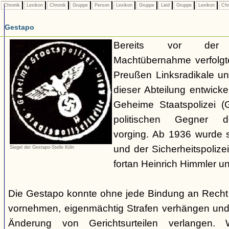
Chronik
Lexikon
Chronik
Gruppe
Person
Lexikon
Gruppe
Lied
Gruppe
Lexikon
Chr
Gestapo
Bereits vor der nat
Machtübernahme verfolgte 
Preußen Linksradikale u
dieser Abteilung entwicke
Geheime Staatspolizei (
politischen Gegner de
vorging. Ab 1936 wurde si
und der Sicherheitspolize
Siegel der Gestapo-Stelle Köln
fortan Heinrich Himmler u
Die Gestapo konnte ohne jede Bindung an Rech
vornehmen, eigenmächtig Strafen verhängen und
Änderung von Gerichtsurteilen verlangen. Wi