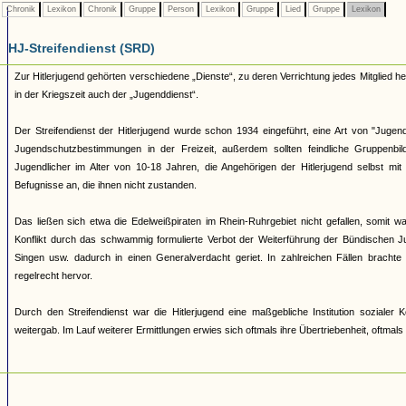
Chronik
Lexikon
Chronik
Gruppe
Person
Lexikon
Gruppe
Lied
Gruppe
Lexikon
HJ-Streifendienst (SRD)
Zur Hitlerjugend gehörten verschiedene „Dienste“, zu deren Verrichtung jedes Mitglied 
in der Kriegszeit auch der „Jugenddienst“.
Der Streifendienst der Hitlerjugend wurde schon 1934 eingeführt, eine Art von "Jugendpo
Jugendschutzbestimmungen in der Freizeit, außerdem sollten feindliche Gruppenb
Jugendlicher im Alter von 10-18 Jahren, die Angehörigen der Hitlerjugend selbst mi
Befugnisse an, die ihnen nicht zustanden.
Das ließen sich etwa die Edelweißpiraten im Rhein-Ruhrgebiet nicht gefallen, somit
Konflikt durch das schwammig formulierte Verbot der Weiterführung der Bündischen Ju
Singen usw. dadurch in einen Generalverdacht geriet. In zahlreichen Fällen brachte
regelrecht hervor.
Durch den Streifendienst war die Hitlerjugend eine maßgebliche Institution soziale
weitergab. Im Lauf weiterer Ermittlungen erwies sich oftmals ihre Übertriebenheit, oftmal