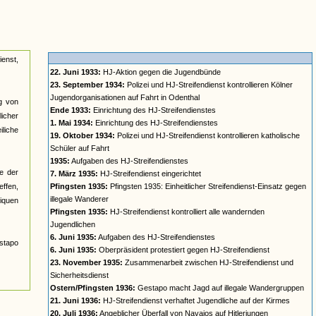
ienst,
22. Juni 1933:
HJ-Aktion gegen die Jugendbünde
23. September 1934:
Polizei und HJ-Streifendienst kontrollieren Kölner
Jugendorganisationen auf Fahrt in Odenthal
ng von
Ende 1933:
Einrichtung des HJ-Streifendienstes
icher
1. Mai 1934:
Einrichtung des HJ-Streifendienstes
liche
19. Oktober 1934:
Polizei und HJ-Streifendienst kontrollieren katholische
Schüler auf Fahrt
1935:
Aufgaben des HJ-Streifendienstes
e der
7. März 1935:
HJ-Streifendienst eingerichtet
effen,
Pfingsten 1935:
Pfingsten 1935: Einheitlicher Streifendienst-Einsatz gegen
illegale Wanderer
iquen
Pfingsten 1935:
HJ-Streifendienst kontrolliert alle wandernden
Jugendlichen
6. Juni 1935:
Aufgaben des HJ-Streifendienstes
stapo
6. Juni 1935:
Oberpräsident protestiert gegen HJ-Streifendienst
23. November 1935:
Zusammenarbeit zwischen HJ-Streifendienst und
Sicherheitsdienst
Ostern/Pfingsten 1936:
Gestapo macht Jagd auf illegale Wandergruppen
21. Juni 1936:
HJ-Streifendienst verhaftet Jugendliche auf der Kirmes
20. Juli 1936:
Angeblicher Überfall von Navajos auf Hitlerjungen