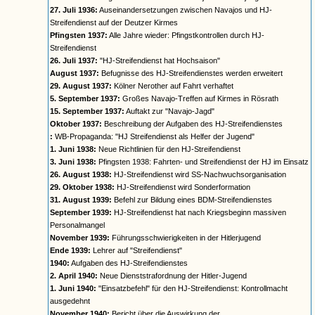
27. Juli 1936:
Auseinandersetzungen zwischen Navajos und HJ-
Streifendienst auf der Deutzer Kirmes
Pfingsten 1937:
Alle Jahre wieder: Pfingstkontrollen durch HJ-
Streifendienst
26. Juli 1937:
"HJ-Streifendienst hat Hochsaison"
August 1937:
Befugnisse des HJ-Streifendienstes werden erweitert
29. August 1937:
Kölner Nerother auf Fahrt verhaftet
5. September 1937:
Großes Navajo-Treffen auf Kirmes in Rösrath
15. September 1937:
Auftakt zur "Navajo-Jagd"
Oktober 1937:
Beschreibung der Aufgaben des HJ-Streifendienstes
:
WB-Propaganda: "HJ Streifendienst als Helfer der Jugend"
1. Juni 1938:
Neue Richtlinien für den HJ-Streifendienst
3. Juni 1938:
Pfingsten 1938: Fahrten- und Streifendienst der HJ im Einsatz
26. August 1938:
HJ-Streifendienst wird SS-Nachwuchsorganisation
29. Oktober 1938:
HJ-Streifendienst wird Sonderformation
31. August 1939:
Befehl zur Bildung eines BDM-Streifendienstes
September 1939:
HJ-Streifendienst hat nach Kriegsbeginn massiven
Personalmangel
November 1939:
Führungsschwierigkeiten in der Hitlerjugend
Ende 1939:
Lehrer auf "Streifendienst"
1940:
Aufgaben des HJ-Streifendienstes
2. April 1940:
Neue Dienststrafordnung der Hitler-Jugend
1. Juni 1940:
"Einsatzbefehl" für den HJ-Streifendienst: Kontrollmacht
ausgedehnt
November 1940:
Bericht über die Auswirkung der