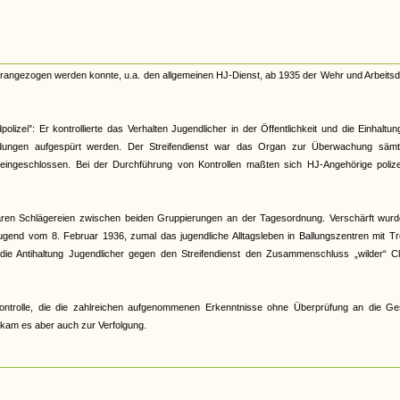
herangezogen werden konnte, u.a. den allgemeinen HJ-Dienst, ab 1935 der Wehr und Arbeitsd
lizei": Er kontrollierte das Verhalten Jugendlicher in der Öffentlichkeit und die Einhaltu
ildungen aufgespürt werden. Der Streifendienst war das Organ zur Überwachung sämtl
t eingeschlossen. Bei der Durchführung von Kontrollen maßten sich HJ-Angehörige polizei
 waren Schlägereien zwischen beiden Gruppierungen an der Tagesordnung. Verschärft wurd
gend vom 8. Februar 1936, zumal das jugendliche Alltagsleben in Ballungszentren mit Tr
 die Antihaltung Jugendlicher gegen den Streifendienst den Zusammenschluss „wilder“ Cl
r Kontrolle, die die zahlreichen aufgenommenen Erkenntnisse ohne Überprüfung an die Ge
s kam es aber auch zur Verfolgung.