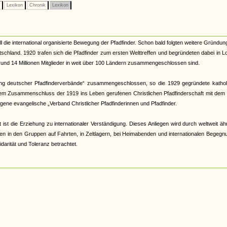
e
Lexikon
Chronik
Lexikon
die international organisierte Bewegung der Pfadfinder. Schon bald folgten weitere Gründun
schland. 1920 trafen sich die Pfadfinder zum ersten Welttreffen und begründeten dabei in 
e rund 14 Millionen Mitglieder in weit über 100 Ländern zusammengeschlossen sind.
ing deutscher Pfadfinderverbände“ zusammengeschlossen, so die 1929 gegründete kathol
inem Zusammenschluss der 1919 ins Leben gerufenen Christlichen Pfadfinderschaft mit dem
ene evangelische „Verband Christlicher Pfadfinderinnen und Pfadfinder.
 ist die Erziehung zu internationaler Verständigung. Dieses Anliegen wird durch weltweit äh
n in den Gruppen auf Fahrten, in Zeltlagern, bei Heimabenden und internationalen Begegn
idarität und Toleranz betrachtet.