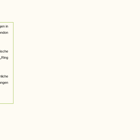
gen in
London
ische
 „Ring
nliche
ungen