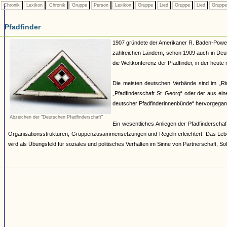
Chronik
Lexikon
Chronik
Gruppe
Person
Lexikon
Gruppe
Lied
Gruppe
Lied
Grupp
Pfadfinder
1907 gründete der Amerikaner R. Baden-Powell 
zahlreichen Ländern, schon 1909 auch in Deut
die Weltkonferenz der Pfadfinder, in der heut
Die meisten deutschen Verbände sind im „R
„Pfadfinderschaft St. Georg“ oder der aus e
deutscher Pfadfinderinnenbünde“ hervorgegang
Abzeichen der "Deutschen Pfadfinderschaft"
Ein wesentliches Anliegen der Pfadfinderschaft
Organisationsstrukturen, Gruppenzusammensetzungen und Regeln erleichtert. Das Lebe
wird als Übungsfeld für soziales und politisches Verhalten im Sinne von Partnerschaft, Sol