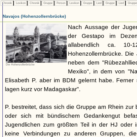
Chronik
Lexikon
Chronik
Gruppe
Person
Lexikon
Gruppe
Lied
Gruppe
Lied
Grupp
Navajos (Hohenzollernbrücke)
Nach Aussage der Jugend
der Gestapo im Dezem
allabendlich ca. 10
Hohenzollernbrücke. Die 
neben dem "Rübezahllie
Die Hohenzollerbrücke
Mexiko", in dem von "Na
Elisabeth P. aber im BDM gelernt habe. Ferner
lagen kurz vor Madagaskar".
P. bestreitet, dass sich die Gruppe am Rhein zu
oder sich mit bündischem Gedankengut befas
Jugendlichen zum größten Teil in der HJ oder 
keine Verbindungen zu anderen Gruppen, di