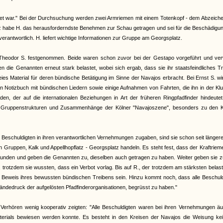
lastet war." Bei der Durchsuchung werden zwei Armriemen mit einem Totenkopf - dem Abzeich
habe H. das herausforderndste Benehmen zur Schau getragen und sei für die Beschädigun
rantwortlich. H. liefert wichtige Informationen zur Gruppe am Georgsplatz.
nd Theodor S. festgenommen. Beide waren schon zuvor bei der Gestapo vorgeführt und ver
 die Genannten erneut stark belastet, wobei sich ergab, dass sie ihr staatsfeindliches T
es Material für deren bündische Betätigung im Sinne der Navajos erbracht. Bei Ernst S. wi
in Notizbuch mit bündischen Liedern sowie einige Aufnahmen von Fahrten, die ihn in der Klu
en, der auf die internationalen Beziehungen in Art der früheren Ringpfadfinder hindeutet
ie Gruppenstrukturen und Zusammenhänge der Kölner "Navajoszene", besonders zu den K
eschuldigten in ihren verantwortlichen Vernehmungen zugaben, sind sie schon seit längere
en Gruppen, Kalk und Appellhopflatz - Georgsplatz handeln. Es steht fest, dass der Kraftriem
efunden und geben die Genannten zu, dieselben auch getragen zu haben. Weiter geben sie z
rotzdem sie wussten, dass ein Verbot vorlag. Bis auf R., der trotzdem am stärksten belaste
der Beweis ihres bewussten bündischen Treibens sein. Hinzu kommt noch, dass alle Beschul
ändedruck der aufgelösten Pfadfinderorganisationen, begrüsst zu haben."
 Verhören wenig kooperativ zeigten: "Alle Beschuldigten waren bei ihren Vernehmungen ä
rials bewiesen werden konnte. Es besteht in den Kreisen der Navajos die Weisung kein