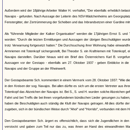
Außerdem wird der 18jährige Arbeiter Walter H. verhaftet, "Der ebenfalls erheblich be
Navajos - gefunden. Nach Aussage der Leiterin des NSV-Mädchenheims am Georgsplatz 
Fenstergitter, der Zertrümmerung der Scheiben und das Inbrandsetzen einer Gardine mitve
Als "führende Mitglieder der Kalker Organisation" werden die 17jährigen Ernst S. u
worden: "Durch die letzten Ermittlungen und Aussagen der übrigen Beschuldigten wurden
trotz Verwarnung fortgesetzt hatten." Die Durchsuchung ihrer Wohnung habe einwandfrei
Armriemen mit Totenkopf sichergestellt, Bei Theodor S. ein Kraftriemen mit Totenkopf, e
Navajos darstellen. Darüber hinaus wird ein Brief des Österreichers Karl B. vorgefund
Aussagen vor der Gestapo - ebenfalls am 27. Oktober 1937 - geben Einblicke in d
Navajos und der Gruppe an der Rheinwerft.
Der Gestapobeamte Sch. kommentiert in einem Vermerk vom 28. Oktober 1937: "Wie die B
in den Kreisen der sog. Navajos. Bei allen dürfte es sich um die ersten Vertreter aus ihr
Totenkopf das Abzeichen der Navajos ist. Bei S., S. und H. wurden solche Abzeichen g
Fahrt und bei Treffs die bei ihnen vorgefundenen bündischen Lieder gesungen zu haben, t
haben die Beschuldigten auch ständig die Kluft der Navajos getragen. All dies dürfte 
zugeben, sich in der bündischen Weise durch "Ahoi" und "Horrido", verbunden mit dem H
Den Gestapobeamten Sch. ärgert es offensichtlich, dass sich die Jugendlichen in den
verstockt und gaben zum Teil nur das zu, was ihnen an Hand des einwandfreien Mate