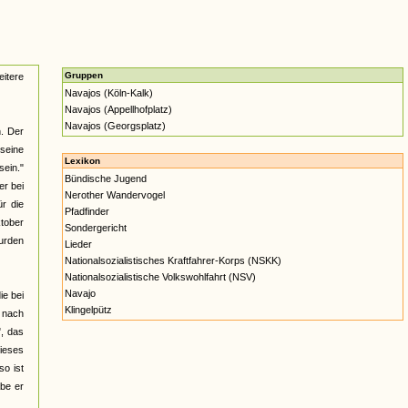
Gruppen
itere
Navajos (Köln-Kalk)
Navajos (Appellhofplatz)
Navajos (Georgsplatz)
n. Der
 seine
Lexikon
sein."
Bündische Jugend
er bei
Nerother Wandervogel
r die
Pfadfinder
ktober
Sondergericht
wurden
Lieder
Nationalsozialistisches Kraftfahrer-Korps (NSKK)
Nationalsozialistische Volkswohlfahrt (NSV)
Navajo
ie bei
Klingelpütz
t nach
", das
dieses
so ist
abe er