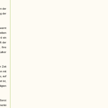
en der
g der
warnt
reiben
rd ein
ft der
. Ihre
alker
r Zeit
en mit
u, auf
t ist,
digten
ußerst
erlei