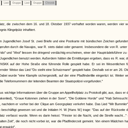
e
Lied
Gruppe
Lied
Gruppe
Chronik
tz, die zwischen dem 16. und 18. Oktober 1937 verhaftet worden waren, werden vier we
nis Klingelpütz inhaftiert.
m Jugendlichen Josef St. zwei Briefe und eine Postkarte mit bündischen Zeichen gefunde
ufen durch die Navajos, war R. stets dabei oder genannt. Insbesondere die von R. unter
do" und "Ahoi" liessen ihn dringend verdächtig erscheinen, einer der Haupträdelsführer zu 
en Jugendlichen benutzt werden. Außerdem hätten die Ermittlungen ergeben, dass es R. war, d
K auf der Hohe Straße eine führende Rolle gespielt habe. Er sei im Wesentlichen fü
rnder Weise das Lied "Do steiht eine Schutzmann" gespielt habe. Deshalb sei er am 26. O
wurde "eine Klampfe sichergestellt, auf der eine Pfadfinderlilie eingeritzt ist. Weiter 
ie Telefonnummern der leitenden Beamten der Staatspolizei vorgefunden."
 wichtige Informationen über die Gruppe am Appellhofplatz zu Protokoll gibt, aus, dass er d
sakenlied), "Graue Kolonnen ziehen in der Sonn", "Die Goldene Horde" und "Hab Sehnsuch
m, nachdem er vorher bei der Clique am Georgsplatz verkehrt habe. Das Lied "Wir Bummler
eschäftigt gewesen sei und die Initialen H. W. [Hans W.] trage: "Das auf der Rückseite 
z verfasst wurde. Wenn es darin heisst: "Finster ist die Nacht, und die Streife wacht..." 
"alten Zeit", die noch nicht vorbei ist, war die Pfadfinderzeit gemeint. Von einem Mädchen h
t erquickt".