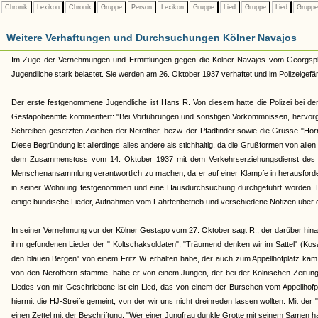
Chronik
Lexikon
Chronik
Gruppe
Person
Lexikon
Gruppe
Lied
Gruppe
Lied
Grupp
Weitere Verhaftungen und Durchsuchungen Kölner Navajos
Im Zuge der Vernehmungen und Ermittlungen gegen die Kölner Navajos vom Georgspla
Jugendliche stark belastet. Sie werden am 26. Oktober 1937 verhaftet und im Polizeigefäng
Der erste festgenommene Jugendliche ist Hans R. Von diesem hatte die Polizei bei de
Gestapobeamte kommentiert: "Bei Vorführungen und sonstigen Vorkommnissen, hervorger
Schreiben gesetzten Zeichen der Nerother, bezw. der Pfadfinder sowie die Grüsse "Horri
Diese Begründung ist allerdings alles andere als stichhaltig, da die Grußformen von all
dem Zusammenstoss vom 14. Oktober 1937 mit dem Verkehrserziehungsdienst des NSK
Menschenansammlung verantwortlich zu machen, da er auf einer Klampfe in herausforde
in seiner Wohnung festgenommen und eine Hausdurchsuchung durchgeführt worden. Dabei 
einige bündische Lieder, Aufnahmen vom Fahrtenbetrieb und verschiedene Notizen über d
In seiner Vernehmung vor der Kölner Gestapo vom 27. Oktober sagt R., der darüber hinaus
ihm gefundenen Lieder der " Koltschaksoldaten", "Träumend denken wir im Sattel" (Ko
den blauen Bergen" von einem Fritz W. erhalten habe, der auch zum Appellhofplatz ka
von den Nerothern stamme, habe er von einem Jungen, der bei der Kölnischen Zeitung b
Liedes von mir Geschriebene ist ein Lied, das von einem der Burschen vom Appellhofplat
hiermit die HJ-Streife gemeint, von der wir uns nicht dreinreden lassen wollten. Mit der 
einen Zettel mit der Beschriftung: "Wer einer Jungfrau dunkle Grotte mit seinem Samen ha