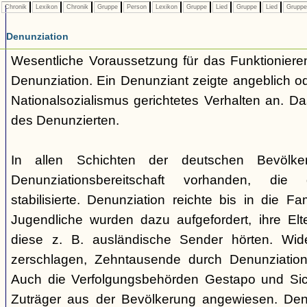
Chronik
Lexikon
Chronik
Gruppe
Person
Lexikon
Gruppe
Lied
Gruppe
Lied
Grupp
Denunziation
Wesentliche Voraussetzung für das Funktionieren
Denunziation. Ein Denunziant zeigte angeblich o
Nationalsozialismus gerichtetes Verhalten an. Da
des Denunzierten.
In allen Schichten der deutschen Bevölke
Denunziationsbereitschaft vorhanden, die 
stabilisierte. Denunziation reichte bis in die Fa
Jugendliche wurden dazu aufgefordert, ihre Elte
diese z. B. ausländische Sender hörten. Wid
zerschlagen, Zehntausende durch Denunziation v
Auch die Verfolgungsbehörden Gestapo und Sich
Zuträger aus der Bevölkerung angewiesen. Den