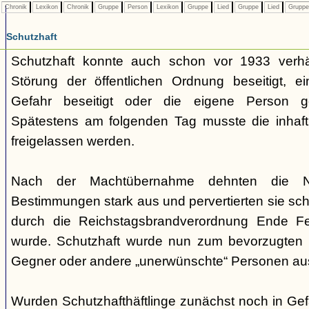
Chronik
Lexikon
Chronik
Gruppe
Person
Lexikon
Gruppe
Lied
Gruppe
Lied
Grupp
Schutzhaft
Schutzhaft konnte auch schon vor 1933 verh
Störung der öffentlichen Ordnung beseitigt, e
Gefahr beseitigt oder die eigene Person ge
Spätestens am folgenden Tag musste die inhaft
freigelassen werden.
Nach der Machtübernahme dehnten die Nati
Bestimmungen stark aus und pervertierten sie schli
durch die Reichstagsbrandverordnung Ende F
wurde. Schutzhaft wurde nun zum bevorzugten I
Gegner oder andere „unerwünschte“ Personen au
Wurden Schutzhafthäftlinge zunächst noch in Gef