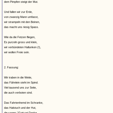
dem Pimpfen steigt der Mut.
Und fallen wir zur Erde,
von zwanzig Mann umfasst,
wir strampeln mit den Beinen,
das macht uns riesig Spass.
Wie da die Fetzen fliegen,
Es purzeln gross und klein,
wir verbündeten Hallunken (!),
wir wollen Freie sein.
2. Fassung:
Wir traben in die Weite,
das Fähnlein steht im Spind.
Viel tausend uns zur Seite,
die auch verboten sind.
Das Fahrtenhemd im Schranke,
das Halstuch und der Hut,
die sagen: "Gott sei Danke,