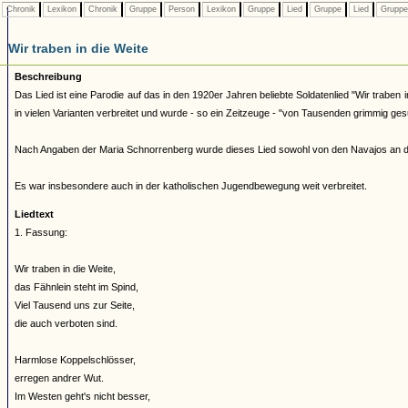
Chronik
Lexikon
Chronik
Gruppe
Person
Lexikon
Gruppe
Lied
Gruppe
Lied
Grupp
Wir traben in die Weite
Beschreibung
Das Lied ist eine Parodie auf das in den 1920er Jahren beliebte Soldatenlied "Wir trabe
in vielen Varianten verbreitet und wurde - so ein Zeitzeuge - "von Tausenden grimmig ge
Nach Angaben der Maria Schnorrenberg wurde dieses Lied sowohl von den Navajos an de
Es war insbesondere auch in der katholischen Jugendbewegung weit verbreitet.
Liedtext
1. Fassung:
Wir traben in die Weite,
das Fähnlein steht im Spind,
Viel Tausend uns zur Seite,
die auch verboten sind.
Harmlose Koppelschlösser,
erregen andrer Wut.
Im Westen geht's nicht besser,