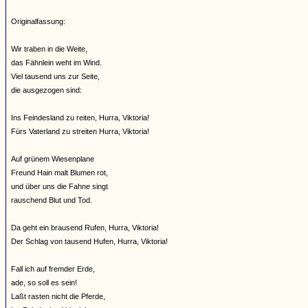
Originalfassung:
Wir traben in die Weite,
das Fähnlein weht im Wind.
Viel tausend uns zur Seite,
die ausgezogen sind:
Ins Feindesland zu reiten, Hurra, Viktoria!
Fürs Vaterland zu streiten Hurra, Viktoria!
Auf grünem Wiesenplane
Freund Hain malt Blumen rot,
und über uns die Fahne singt
rauschend Blut und Tod.
Da geht ein brausend Rufen, Hurra, Viktoria!
Der Schlag von tausend Hufen, Hurra, Viktoria!
Fall ich auf fremder Erde,
ade, so soll es sein!
Laßt rasten nicht die Pferde,