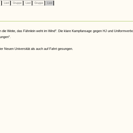
e
Lied
Gruppe
Lied
Gruppe
Lied
n in die Weite, das Fähnlein weht im Wind". Die klare Kampfansage gegen HJ und Uniformverb
sungen".
r Neuen Universität als auch auf Fahrt gesungen.