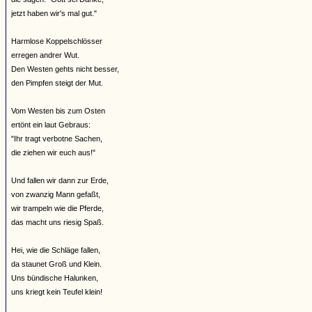
jetzt haben wir's mal gut."
Harmlose Koppelschlösser
erregen andrer Wut.
Den Westen gehts nicht besser,
den Pimpfen steigt der Mut.
Vom Westen bis zum Osten
ertönt ein laut Gebraus:
"Ihr tragt verbotne Sachen,
die ziehen wir euch aus!"
Und fallen wir dann zur Erde,
von zwanzig Mann gefaßt,
wir trampeln wie die Pferde,
das macht uns riesig Spaß.
Hei, wie die Schläge fallen,
da staunet Groß und Klein.
Uns bündische Halunken,
uns kriegt kein Teufel klein!