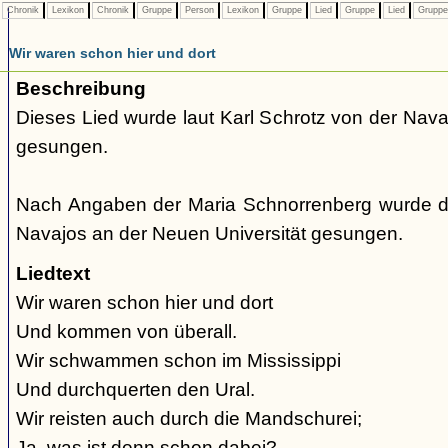
Chronik
Lexikon
Chronik
Gruppe
Person
Lexikon
Gruppe
Lied
Gruppe
Lied
Grupp
Wir waren schon hier und dort
Beschreibung
Dieses Lied wurde laut Karl Schrotz von der Nav
gesungen.
Nach Angaben der Maria Schnorrenberg wurde d
Navajos an der Neuen Universität gesungen.
Liedtext
Wir waren schon hier und dort
Und kommen von überall.
Wir schwammen schon im Mississippi
Und durchquerten den Ural.
Wir reisten auch durch die Mandschurei;
Ja, was ist denn schon dabei?