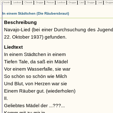
Chronik
Lexikon
Chronik
Gruppe
Person
Lexikon
Gruppe
Lied
Gruppe
Lied
Grupp
In einem Städtchen (Die Räubersbraut)
Beschreibung
Navajo-Lied (bei einer Durchsuchung des Jugend
22. Oktober 1937) gefunden.
Liedtext
In einem Städtchen in einem
Tiefen Tale, da saß ein Mädel
Vor einem Wasserfalle, sie war
So schön so schön wie Milch
Und Blut, von Herzen war sie
Einem Räuber gut. (wiederholen)
II.
Geliebtes Mädel der ...???...
Komm mit zu mir in