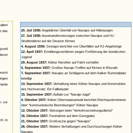
 allem
20. Juli 1936:
Angeblicher Überfall von Navajos auf Hitlerjungen
in das
27. Juli 1936:
Auseinandersetzungen zwischen Navajos und HJ-
Streifendienst auf der Deutzer Kirmes
4. August 1936:
Gestapo berichtet von Überfällen auf HJ-Angehörige
rgrund
12. April 1937:
Ermittlungsverfahren wegen Fortführung der bündischen
davon
Jugend
29. August 1937:
Kölner Nerother auf Fahrt verhaftet
5. September 1937:
Großes Navajo-Treffen auf Kirmes in Rösrath
ewusst
7. September 1937:
Navajos an Schlägerei auf dem Kalker Rummelplatz
gingen
beteiligt
14. September 1937:
Verhaftung eines Kölner Navajos und Konstruktion
riante
des Hochverrats: Ein Fallbeispiel
15. September 1937:
Auftakt zur "Navajo-Jagd"
4. Oktober 1937:
Kölner Oberstaatsanwalt berichtet Reichsjustizminister
h. vor
über "kommunistische Bestrebungen" Kölner Navajos
12. Oktober 1937:
Störungen beim "Verkehrserziehungsdienst"
16. Oktober 1937:
Festnahme auf dem Georgplatz
ch. In
21. Oktober 1937:
Großrazzia gegen "Navajos"
26. Oktober 1937:
Weitere Verhaftungen und Durchsuchungen Kölner
Navajos