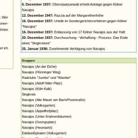
6. Dezember 1937:
Oberstaatsanwalt erhebt Anklage gegen Kölner
Navajos
12. Dezember 1947:
Razzia auf der Margarethenhöhe
r. Wer
16. Dezember 1937:
Urteile im Sondergerichtsverfahren gegen Kölner
nonen-
"Navajos"
ahrten
16. Dezember 1937:
Entlassung von 17 Kölner Navajos aus der Haft
20. Dezember 1937:
Durchsuchung - Verhaftung - Prozess: Das Ende
eines "Singkreises"
el ich
25. Januar 1938:
Zunehmende Verfolgung von Navajos
Gruppen
Navajos (An der Eiche)
Navajos (Hönninger Weg)
Radclubs "Jumbo" und "Wambo"
Navajos (Adolf Hitler-Platz)
Navajos (Köln-Kalk)
Singkreis
Navajos (Alte Mauer am Bach/Poststraße)
Navajos (Volksgarten)
Navajos (Appellhofplatz)
Navajos (Unter Krahnenbäumen)
Navajos (Georgsplatz)
Navajos (Heumarkt)
Edelweißpiraten (Volksgarten)