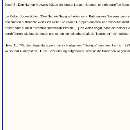
Josef S.: Den Namen ‚Navajos' hätten die jungen Leute, mit denen er sich getroffen h
Ein Kalker Jugendlicher: "Den Namen Navajos haben wir in Kalk meines Wissens zum erst
den Namen aufbrachte weiss ich nicht. Die Kölner Gruppen nannten sich zunächst nicht
Keller" oder auch in Ehrenfeld "Kittelbach-Piraten. [...] Ich weiss sogar, dass die Kölner
durchführten, sie bezeichneten uns schon einmal scherzhaft als 'Neurother', sich selbst 
Heinz N.: "Mit den Jugendgruppen, die sich allgemein "Navajos" nannten, kam ich 193
weiss, hat zunächst die HJ die Bezeichnung aufgebracht, weil sie die Burschen wegen ihrer