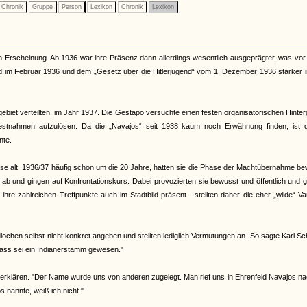
Chronik
Gruppe
Person
Lexikon
Chronik
Lexikon
n Erscheinung. Ab 1936 war ihre Präsenz dann allerdings wesentlich ausgeprägter, was vor
nd im Februar 1936 und dem „Gesetz über die Hitlerjugend“ vom 1. Dezember 1936 stärker 
ebiet verteilten, im Jahr 1937. Die Gestapo versuchte einen festen organisatorischen Hinte
Festnahmen aufzulösen. Da die „Navajos“ seit 1938 kaum noch Erwähnung finden, ist 
nte.
eise alt. 1936/37 häufig schon um die 20 Jahre, hatten sie die Phase der Machtübernahme b
d ab und gingen auf Konfrontationskurs. Dabei provozierten sie bewusst und öffentlich und 
re zahlreichen Treffpunkte auch im Stadtbild präsent - stellten daher die eher „wilde“ Va
ochen selbst nicht konkret angeben und stellten lediglich Vermutungen an. So sagte Karl Sc
ass sei ein Indianerstamm gewesen."
erklären. "Der Name wurde uns von anderen zugelegt. Man rief uns in Ehrenfeld Navajos na
nannte, weiß ich nicht."