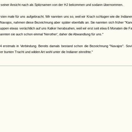
abe, seiner Ansicht nach als Spitznamen von der HJ bekommen und sodann übernommen.
en male für uns aufgebracht. Wir nannten uns so, weil wir Krach schlugen wie die Indiane
 Navajos, nahmen diese Bezeichnung aber später ebenfalls an. Sie nannten sich früher "Ka
 Gruppen etwas verächtlich auf uns Kalker herabsahen, weil wir erst seit etwa 6 Monaten die F
nannten sie auch schon einmal 'Nerother', daher die Abwandlung für uns."
4 erstmals in Verbindung. Bereits damals bestand schon die Bezeichnung "Navajos". Sovi
 bunten Tracht und wilden Art wohl unter die Indianer einreihte."