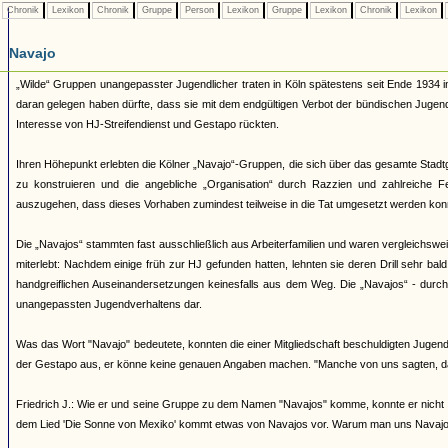
Chronik
Lexikon
Chronik
Gruppe
Person
Lexikon
Gruppe
Lexikon
Chronik
Lexikon
Navajo
„Wilde“ Gruppen unangepasster Jugendlicher traten in Köln spätestens seit Ende 1934 i
daran gelegen haben dürfte, dass sie mit dem endgültigen Verbot der bündischen Juge
Interesse von HJ-Streifendienst und Gestapo rückten.
Ihren Höhepunkt erlebten die Kölner „Navajo“-Gruppen, die sich über das gesamte Stadtg
zu konstruieren und die angebliche „Organisation“ durch Razzien und zahlreiche 
auszugehen, dass dieses Vorhaben zumindest teilweise in die Tat umgesetzt werden kon
Die „Navajos“ stammten fast ausschließlich aus Arbeiterfamilien und waren vergleichsw
miterlebt: Nachdem einige früh zur HJ gefunden hatten, lehnten sie deren Drill sehr bal
handgreiflichen Auseinandersetzungen keinesfalls aus dem Weg. Die „Navajos“ - durch ih
unangepassten Jugendverhaltens dar.
Was das Wort "Navajo" bedeutete, konnten die einer Mitgliedschaft beschuldigten Jugendl
der Gestapo aus, er könne keine genauen Angaben machen. "Manche von uns sagten, d
Friedrich J.: Wie er und seine Gruppe zu dem Namen "Navajos" komme, konnte er nicht 
dem Lied 'Die Sonne von Mexiko' kommt etwas von Navajos vor. Warum man uns Navajos 