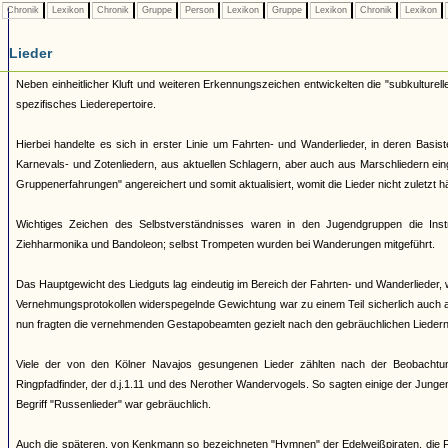
Chronik
Lexikon
Chronik
Gruppe
Person
Lexikon
Gruppe
Lexikon
Chronik
Lexikon
Lieder
Neben einheitlicher Kluft und weiteren Erkennungszeichen entwickelten die "subkulturell
spezifisches Liederepertoire.
Hierbei handelte es sich in erster Linie um Fahrten- und Wanderlieder, in deren Basi
Karnevals- und Zotenliedern, aus aktuellen Schlagern, aber auch aus Marschliedern ei
Gruppenerfahrungen" angereichert und somit aktualisiert, womit die Lieder nicht zuletzt 
Wichtiges Zeichen des Selbstverständnisses waren in den Jugendgruppen die Ins
Ziehharmonika und Bandoleon; selbst Trompeten wurden bei Wanderungen mitgeführt.
Das Hauptgewicht des Liedguts lag eindeutig im Bereich der Fahrten- und Wanderlieder, 
Vernehmungsprotokollen widerspegelnde Gewichtung war zu einem Teil sicherlich auch 
nun fragten die vernehmenden Gestapobeamten gezielt nach den gebräuchlichen Liedern 
Viele der von den Kölner Navajos gesungenen Lieder zählten nach der Beobachtu
Ringpfadfinder, der d.j.1.11 und des Nerother Wandervogels. So sagten einige der Junge
Begriff "Russenlieder" war gebräuchlich.
Auch die späteren, von Kenkmann so bezeichneten "Hymnen" der Edelweißpiraten, die Fa