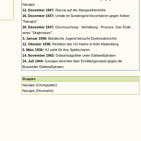
Navajos
12. Dezember 1947:
Razzia auf der Margarethenhöhe
16. Dezember 1937:
Urteile im Sondergerichtsverfahren gegen Kölner
"Navajos"
20. Dezember 1937:
Durchsuchung - Verhaftung - Prozess: Das Ende
eines "Singkreises"
3. Januar 1938:
Bündische Jugend besucht Donkosakenchor
12. Oktober 1938:
Richtfest des HJ-Heims in Köln-Klettenberg
5. März 1939:
HJ wirbt für ihre Spielscharen
14. November 1942:
Geburtstagsfeier unter Edelweißpiraten
14. Juli 1944:
Gestapo berichtet über Ermittlungsstand gegen die
Brauweiler Edelweißpiraten
Gruppen
Navajos (Georgsplatz)
Navajos (Heumarkt)