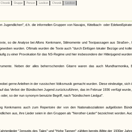
Chronik
Gruppe
Person
Lexikon
Chronik
Lexikon
en Jugendlichen", d.h. die informellen Gruppen von Navajos, Kittelbach- oder Edelweißpirate
stexte, so die Analyse bei Alfons Kenkmann, Stilmomente und Textpassagen aus Straßen-, 
ngewoben wurden. Oftmals wurden die Texte auch "durch Einfügen lokaler Bezüge und kolle
häufig zu einer Provokation für das NS-Regime und hier insbesondere der Hitlerjugend wurden
trumente. Neben der alles beherrschenden Gitarre waren das auch Mundharmonika, B
wobei gerne Anleihen in der russischen Volksmusik gemacht wurden. Diese eindeutige, sich 
auf das Verbot der Bündischen Jugend zurückzuführen, das im Februar 1936 verfügt wurde
oder, so der nun synonym benutzte Begriff, nach "bündischem Liedgut".
ng Kenkmanns auch zum Repertoire der von den Nationalsozialisten aufgelösten Bünd
ndlichen aus, ihre Lieder seien in den Gruppen als "Nerother-Lieder" bezeichnet worden. Au
hrtenlieder "Jenseits des Tales" und "Hohe Tannen" zählten bereits iMitte der 1930er Jah