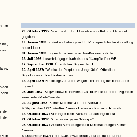
n, ein
22. Oktober 1935:
Neue Lieder der HJ werden vom Kulturamt bekannt
gegeben
13. Januar 1936:
Kulturkundgebung der HJ: Propagandistische Vorstellung
Kino-,
neuer Lieder
ktiver
31. Januar 1936:
Jugendliche feiern die Don-Kosaken in Köln
.
12. Juli 1936:
Leserbrief gegen katholisches "Kampflied" im WB
12. September 1936:
Öffentliches Singen der HJ
anjo,
10. April 1937:
"Woche der Pimpfe und Jungmädel": Öffentliche
Singstunden im Rechtsrheinischen
12. April 1937:
Ermittlungsverfahren wegen Fortführung der bündischen
Jugend
in den
23. Juni 1937:
Singwettbewerb in Monschau: BDM-Lieder sollen "Eigentum
, denn
eines jeden Mädel" werden
29. August 1937:
Kölner Nerother auf Fahrt verhaftet
5. September 1937:
Großes Navajo-Treffen auf Kirmes in Rösrath
e der
12. Oktober 1937:
Störungen beim "Verkehrserziehungsdienst"
ch der
21. Oktober 1937:
Großrazzia gegen "Navajos"
26. Oktober 1937:
Weitere Verhaftungen und Durchsuchungen Kölner
Navajos
re zum
6. Dezember 1937:
Oberstaatsanwalt erhebt Anklage gegen Kölner