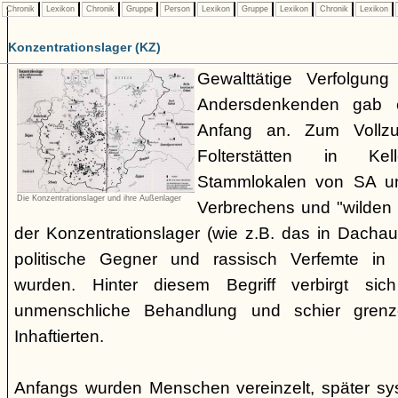
Chronik
Lexikon
Chronik
Gruppe
Person
Lexikon
Gruppe
Lexikon
Chronik
Lexikon
Konzentrationslager (KZ)
Gewalttätige Verfolgun
Andersdenkenden gab 
Anfang an. Zum Vollzug
Folterstätten in Ke
Stammlokalen von SA u
Die Konzentrationslager und ihre Außenlager
Verbrechens und "wilden 
der Konzentrationslager (wie z.B. das in Dacha
politische Gegner und rassisch Verfemte in
wurden. Hinter diesem Begriff verbirgt sich
unmenschliche Behandlung und schier grenz
Inhaftierten.
Anfangs wurden Menschen vereinzelt, später sys