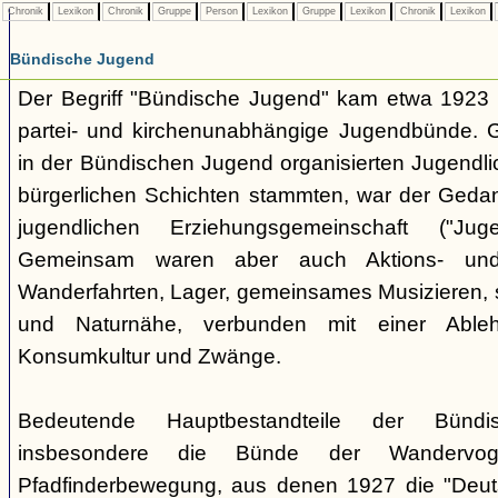
Chronik
Lexikon
Chronik
Gruppe
Person
Lexikon
Gruppe
Lexikon
Chronik
Lexikon
Bündische Jugend
Der Begriff "Bündische Jugend" kam etwa 1923 a
partei- und kirchenunabhängige Jugendbünde.
in der Bündischen Jugend organisierten Jugendli
bürgerlichen Schichten stammten, war der Geda
jugendlichen Erziehungsgemeinschaft ("Jug
Gemeinsam waren aber auch Aktions- und
Wanderfahrten, Lager, gemeinsames Musizieren, s
und Naturnähe, verbunden mit einer Ableh
Konsumkultur und Zwänge.
Bedeutende Hauptbestandteile der Bünd
insbesondere die Bünde der Wandervo
Pfadfinderbewegung, aus denen 1927 die "Deuts