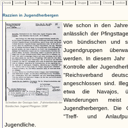
Chronik
Lexikon
Chronik
Gruppe
Person
Lexikon
Gruppe
Lexikon
Chronik
Lexikon
Razzien in Jugendherbergen
Wie schon in den Jahre
anlässlich der Pfingstt
von bündischen und son
Jugendgruppen überw
werden. In diesem Jahr 
Kontrolle aller Jugendhe
"Reichsverband deuts
angeschlossen sind. Ille
etwa die Navajos, ü
Wanderungen meist 
Schreiben der Gestapo betr. „Fahrtenbetrieb der
Bündischen Jugend Pfingsten 1938“
Jugendherbergen. Die 
"Treff- und Anlaufp
Jugendliche.