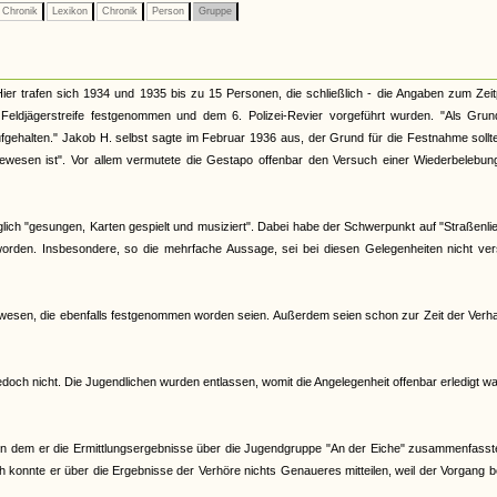
Chronik
Lexikon
Chronik
Person
Gruppe
er trafen sich 1934 und 1935 bis zu 15 Personen, die schließlich - die Angaben zum Zei
Feldjägerstreife festgenommen und dem 6. Polizei-Revier vorgeführt wurden. "Als Grun
ehalten." Jakob H. selbst sagte im Februar 1936 aus, der Grund für die Festnahme sollt
gewesen ist". Vor allem vermutete die Gestapo offenbar den Versuch einer Wiederbelebun
glich "gesungen, Karten gespielt und musiziert". Dabei habe der Schwerpunkt auf "Straßenli
worden. Insbesondere, so die mehrfache Aussage, sei bei diesen Gelegenheiten nicht ver
wesen, die ebenfalls festgenommen worden seien. Außerdem seien schon zur Zeit der Verha
edoch nicht. Die Jugendlichen wurden entlassen, womit die Angelegenheit offenbar erledigt wa
in dem er die Ermittlungsergebnisse über die Jugendgruppe "An der Eiche" zusammenfasste
h konnte er über die Ergebnisse der Verhöre nichts Genaueres mitteilen, weil der Vorgang b