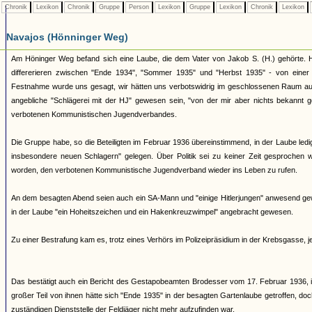
Chronik
Lexikon
Chronik
Gruppe
Person
Lexikon
Gruppe
Lexikon
Chronik
Lexikon
Navajos (Hönninger Weg)
Am Höninger Weg befand sich eine Laube, die dem Vater von Jakob S. (H.) gehörte. Hi
differerieren zwischen "Ende 1934", "Sommer 1935" und "Herbst 1935" - von einer 
Festnahme wurde uns gesagt, wir hätten uns verbotswidrig im geschlossenen Raum aufg
angebliche "Schlägerei mit der HJ" gewesen sein, "von der mir aber nichts bekannt 
verbotenen Kommunistischen Jugendverbandes.
Die Gruppe habe, so die Beteiligten im Februar 1936 übereinstimmend, in der Laube ledi
insbesondere neuen Schlagern" gelegen. Über Politik sei zu keiner Zeit gesprochen 
worden, den verbotenen Kommunistische Jugendverband wieder ins Leben zu rufen.
An dem besagten Abend seien auch ein SA-Mann und "einige Hitlerjungen" anwesend ge
in der Laube "ein Hoheitszeichen und ein Hakenkreuzwimpel" angebracht gewesen.
Zu einer Bestrafung kam es, trotz eines Verhörs im Polizeipräsidium in der Krebsgasse, j
Das bestätigt auch ein Bericht des Gestapobeamten Brodesser vom 17. Februar 1936, 
großer Teil von ihnen hätte sich "Ende 1935" in der besagten Gartenlaube getroffen, doc
zuständigen Dienststelle der Feldjäger nicht mehr aufzufinden war.