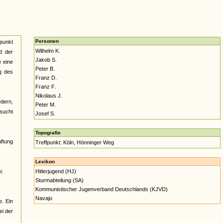
Personen
tpunkt
Wilhelm K.
d der
Jakob S.
e eine
Peter B.
g des
Franz D.
Franz F.
Nikolaus J.
edern,
Peter M.
sucht
Josef S.
Topografie
ftung
Treffpunkt: Köln, Hönninger Weg
Lexikon
r.
Hitlerjugend (HJ)
Sturmabteilung (SA)
Kommunistischer Jugenverband Deutschlands (KJVD)
Navajo
. Ein
ei der