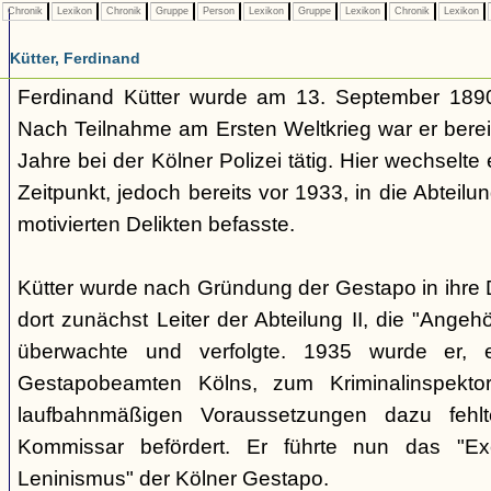
Chronik
Lexikon
Chronik
Gruppe
Person
Lexikon
Gruppe
Lexikon
Chronik
Lexikon
Kütter, Ferdinand
Ferdinand Kütter wurde am 13. September 1890
Nach Teilnahme am Ersten Weltkrieg war er berei
Jahre bei der Kölner Polizei tätig. Hier wechselt
Zeitpunkt, jedoch bereits vor 1933, in die Abteilung
motivierten Delikten befasste.
Kütter wurde nach Gründung der Gestapo in ihr
dort zunächst Leiter der Abteilung II, die "Angeh
überwachte und verfolgte. 1935 wurde er, ei
Gestapobeamten Kölns, zum Kriminalinspekt
laufbahnmäßigen Voraussetzungen dazu fehl
Kommissar befördert. Er führte nun das "Exe
Leninismus" der Kölner Gestapo.