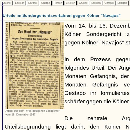
Chronik
Lexikon
Chronik
Gruppe
Person
Lexikon
Gruppe
Lexikon
Chronik
Lexikon
Urteile im Sondergerichtsverfahren gegen Kölner "Navajos"
Vom 14. bis 16. Dezemb
Kölner Sondergericht z
gegen Kölner "Navajos" sta
In dem Prozess gege
folgendes Urteil: Der Ang
Monaten Gefängnis, der
Monaten Gefängnis ver
Gestapo ihr formulierte
schärfer gegen die Kölne
Artikel aus dem "Westdeutschen Beobachter"
vom 18. Dezember 1937
Die zentrale Argum
Urteilsbegründung liegt darin, den Kölner N