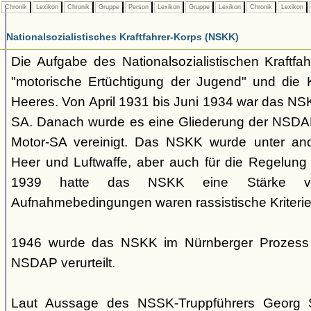
Chronik
Lexikon
Chronik
Gruppe
Person
Lexikon
Gruppe
Lexikon
Chronik
Lexikon
Nationalsozialistisches Kraftfahrer-Korps (NSKK)
Die Aufgabe des Nationalsozialistischen Kraftfa
"motorische Ertüchtigung der Jugend" und die K
Heeres. Von April 1931 bis Juni 1934 war das NS
SA. Danach wurde es eine Gliederung der NSDAP
Motor-SA vereinigt. Das NSKK wurde unter and
Heer und Luftwaffe, aber auch für die Regelung 
1939 hatte das NSKK eine Stärke 
Aufnahmebedingungen waren rassistische Kriterie
1946 wurde das NSKK im Nürnberger Prozess a
NSDAP verurteilt.
Laut Aussage des NSSK-Truppführers Georg 