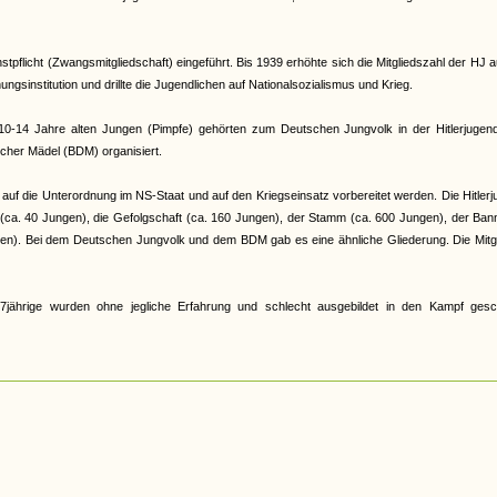
pflicht (Zwangsmitgliedschaft) eingeführt. Bis 1939 erhöhte sich die Mitgliedszahl der HJ a
gsinstitution und drillte die Jugendlichen auf Nationalsozialismus und Krieg.
e 10-14 Jahre alten Jungen (Pimpfe) gehörten zum Deutschen Jungvolk in der Hitlerjugen
cher Mädel (BDM) organisiert.
auf die Unterordnung im NS-Staat und auf den Kriegseinsatz vorbereitet werden. Die Hitler
r (ca. 40 Jungen), die Gefolgschaft (ca. 160 Jungen), der Stamm (ca. 600 Jungen), der Ban
en). Bei dem Deutschen Jungvolk und dem BDM gab es eine ähnliche Gliederung. Die Mitgl
jährige wurden ohne jegliche Erfahrung und schlecht ausgebildet in den Kampf gesch