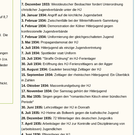
7. Dezember 1933:
Westdeutscher Beobachter fordert Unterordnung
christlicher Jugendverbände unter die HJ
24. Januar 1934:
Angriff auf die kirchliche Jugendarbeit
uf 8,7
3. Februar 1934:
Zwischenfälle bei der Winterhilfswerk-Sammlung
4. Februar 1934:
Demonstration der Kölner Hitlerjugend gegen
konfessionelle Jugendverbände
d. Die
7. Februar 1934:
Uniformierung der gleichgeschalteten Jugend
3. Mai 1934:
Propagandamonat der HJ
4. Juli 1934:
Hitlerjugend als einzige Jugendvertretung
jungen
7. Juli 1934:
Spottlieder statt Uniform
19. Juli 1934:
"Straffe Ordnung" im HJ-Ferienlager
n (ca.
30. Juli 1934:
Eröffnung des HJ-Ferienzeltlagers an der Agger
ieder
16. August 1934:
Gauleiter besichtigt Zeltlager der HJ
15. September 1934:
Zeltlager der rheinischen Hitlerjugend: Ein Überblick
in Zahlen
ickt.
14. Oktober 1934:
Massenkundgebung der HJ
17. November 1934:
Der Samstag gehört der Hitlerjugend
25. Mai 1935:
Singen gegen den "romantischen Kitsch einer bündischen
Periode"
30. Juni 1935:
Lehrzeltlager der HJ in Donrath
8. Juli 1935:
HJ-Heime als Bollwerk gegen die katholische Jugend
28. Dezember 1935:
72 Winterlager des deutschen Jungvolks
7. April 1935:
Arbeitslager der HJ zur Kontrolle und Disziplinierung von
(arbeitslosen) Jugendlichen
4. Juni 1936:
Pfingstlager der HJ