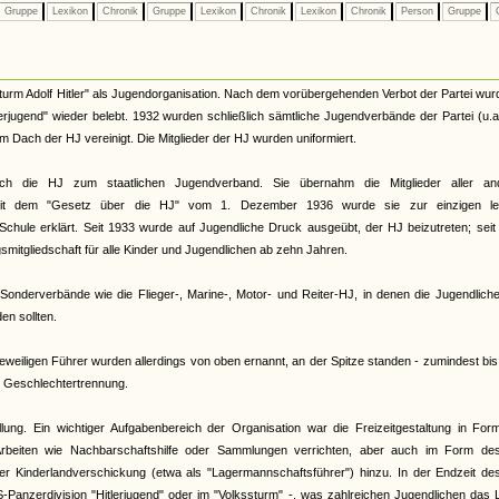
Gruppe
Lexikon
Chronik
Gruppe
Lexikon
Chronik
Lexikon
Chronik
Person
Gruppe
C
urm Adolf Hitler" als Jugendorganisation. Nach dem vorübergehenden Verbot der Partei wur
terjugend" wieder belebt. 1932 wurden schließlich sämtliche Jugendverbände der Partei (u.
Dach der HJ vereinigt. Die Mitglieder der HJ wurden uniformiert.
ch die HJ zum staatlichen Jugendverband. Sie übernahm die Mitglieder aller an
. Mit dem "Gesetz über die HJ" vom 1. Dezember 1936 wurde sie zur einzigen le
Schule erklärt. Seit 1933 wurde auf Jugendliche Druck ausgeübt, der HJ beizutreten; sei
smitgliedschaft für alle Kinder und Jugendlichen ab zehn Jahren.
onderverbände wie die Flieger-, Marine-, Motor- und Reiter-HJ, in denen die Jugendliche
n sollten.
eiligen Führer wurden allerdings von oben ernannt, an der Spitze standen - zumindest bi
te Geschlechtertrennung.
llung. Ein wichtiger Aufgabenbereich der Organisation war die Freizeitgestaltung in Fo
rbeiten wie Nachbarschaftshilfe oder Sammlungen verrichten, aber auch im Form de
 der Kinderlandverschickung (etwa als "Lagermannschaftsführer") hinzu. In der Endzeit d
S-Panzerdivision "Hitlerjugend" oder im "Volkssturm" -, was zahlreichen Jugendlichen das