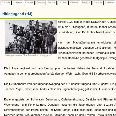
Chronik
Lexikon
Chronik
Gruppe
Person
Lexikon
Chronik
Lexikon
Chronik
Lexikon
Hitlerjugend (HJ)
Bereits 1922 gab es in der NSDAP den "Jungst
1926 als "Hitlerjugend, Bund deutscher Arbei
Schülerbund, Bund Deutscher Mädel) unter dem 
Nach der Machtübernahme entwickelte si
gleichgeschalteten Jugendorganisationen
Erziehungseinrichtung neben Elternhaus und 
Propagandafoto: "Fanfaren der Hitlerjugend"
1939 bestand die gesetzlich festgelegte Zwang
Die HJ war regional und nach Altersgruppen gegliedert. Neben der Stamm-HJ gab es S
Aufgaben in den entsprechenden Verbänden von Wehrmacht, SA und SS vorbereitet werde
Die HJ übernahm von der Jugendbewegung den Grundsatz "Jugend führt Jugend". Die jew
- in aller Regel Erwachsene. Anders als in der Jugendbewegung galt in der HJ eine strik
Erziehungsziele der HJ waren Gehorsam, Opferbereitschaft, Disziplin und Pflichterfü
Wochenend- und Ferienfahrten. Daneben mussten die Jugendlichen eher soziale A
Streifendienstes der Polizei helfen. Im Krieg kamen Tätigkeiten beim Luftschutz und
Regimes schließlich kämpften viele HJ-Mitglieder noch an den Fronten - etwa in der S