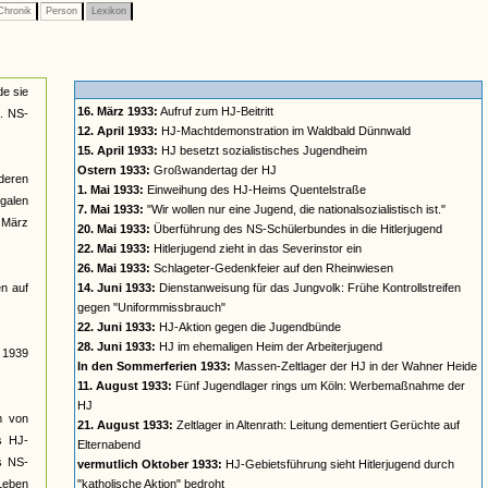
hronik
Person
Lexikon
de sie
16. März 1933:
Aufruf zum HJ-Beitritt
a. NS-
12. April 1933:
HJ-Machtdemonstration im Waldbald Dünnwald
15. April 1933:
HJ besetzt sozialistisches Jugendheim
Ostern 1933:
Großwandertag der HJ
deren
1. Mai 1933:
Einweihung des HJ-Heims Quentelstraße
galen
7. Mai 1933:
"Wir wollen nur eine Jugend, die nationalsozialistisch ist."
t März
20. Mai 1933:
Überführung des NS-Schülerbundes in die Hitlerjugend
22. Mai 1933:
Hitlerjugend zieht in das Severinstor ein
26. Mai 1933:
Schlageter-Gedenkfeier auf den Rheinwiesen
n auf
14. Juni 1933:
Dienstanweisung für das Jungvolk: Frühe Kontrollstreifen
gegen "Uniformmissbrauch"
22. Juni 1933:
HJ-Aktion gegen die Jugendbünde
28. Juni 1933:
HJ im ehemaligen Heim der Arbeiterjugend
s 1939
In den Sommerferien 1933:
Massen-Zeltlager der HJ in der Wahner Heide
11. August 1933:
Fünf Jugendlager rings um Köln: Werbemaßnahme der
HJ
rm von
21. August 1933:
Zeltlager in Altenrath: Leitung dementiert Gerüchte auf
s HJ-
Elternabend
es NS-
vermutlich Oktober 1933:
HJ-Gebietsführung sieht Hitlerjugend durch
 Leben
"katholische Aktion" bedroht