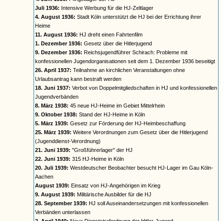
Juli 1936:
Intensive Werbung für die HJ-Zeltlager
4. August 1936:
Stadt Köln unterstützt die HJ bei der Errichtung ihrer
Heime
11. August 1936:
HJ dreht einen Fahrtenfilm
1. Dezember 1936:
Gesetz über die Hitlerjugend
9. Dezember 1936:
Reichsjugendführer Schirach: Probleme mit
konfessionellen Jugendorganisationen seit dem 1. Dezember 1936 beseitigt
26. April 1937:
Teilnahme an kirchlichen Veranstaltungen ohne
Urlaubsantrag kann bestraft werden
18. Juni 1937:
Verbot von Doppelmitgliedschaften in HJ und konfessionellen
Jugendverbänden
8. März 1938:
45 neue HJ-Heime im Gebiet Mittelrhein
9. Oktober 1938:
Stand der HJ-Heime in Köln
5. März 1939:
Gesetz zur Förderung der HJ-Heimbeschaffung
25. März 1939:
Weitere Verordnungen zum Gesetz über die Hitlerjugend
(Jugenddienst-Verordnung)
21. Juni 1939:
"Großführerlager" der HJ
22. Juni 1939:
315 HJ-Heime in Köln
20. Juli 1939:
Westdeutscher Beobachter besucht HJ-Lager im Gau Köln-
Aachen
August 1939:
Einsatz von HJ-Angehörigen im Krieg
9. August 1939:
Militärische Ausbilder für die HJ
28. September 1939:
HJ soll Auseinandersetzungen mit konfessionellen
Verbänden unterlassen