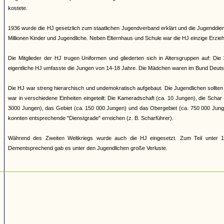
kostete.
1936 wurde die HJ gesetzlich zum staatlichen Jugendverband erklärt und die Jugenddienst
Millionen Kinder und Jugendliche. Neben Elternhaus und Schule war die HJ einzige Erziehun
Die Mitglieder der HJ trugen Uniformen und gliederten sich in Altersgruppen auf: Di
eigentliche HJ umfasste die Jungen von 14-18 Jahre. Die Mädchen waren im Bund Deuts
Die HJ war streng hierarchisch und undemokratisch aufgebaut. Die Jugendlichen sollten 
war in verschiedene Einheiten eingeteilt: Die Kameradschaft (ca. 10 Jungen), die Scha
3000 Jungen), das Gebiet (ca. 150 000 Jungen) und das Obergebiet (ca. 750 000 Jung
konnten entsprechende "Dienstgrade" erreichen (z. B. Scharführer).
Während des Zweiten Weltkriegs wurde auch die HJ eingesetzt. Zum Teil unter 17
Dementsprechend gab es unter den Jugendlichen große Verluste.