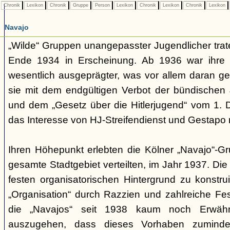
Chronik
Lexikon
Chronik
Gruppe
Person
Lexikon
Chronik
Lexikon
Chronik
Lexikon
Navajo
„Wilde“ Gruppen unangepasster Jugendlicher trate
Ende 1934 in Erscheinung. Ab 1936 war ihre 
wesentlich ausgeprägter, was vor allem daran ge
sie mit dem endgültigen Verbot der bündischen
und dem „Gesetz über die Hitlerjugend“ vom 1. 
das Interesse von HJ-Streifendienst und Gestapo 
Ihren Höhepunkt erlebten die Kölner „Navajo“-Gr
gesamte Stadtgebiet verteilten, im Jahr 1937. Di
festen organisatorischen Hintergrund zu konstru
„Organisation“ durch Razzien und zahlreiche F
die „Navajos“ seit 1938 kaum noch Erwähn
auszugehen, dass dieses Vorhaben zumindes