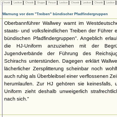
Chronik
Lexikon
Chronik
Gruppe
Person
Lexikon
Chronik
Lexikon
Chronik
Lexikon
Warnung vor dem "Treiben" bündischer Pfadfindergruppen
Oberbannführer Wallwey warnt im Westdeutsch
staats- und volksfeindlichen Treiben der Führer
bündischen Pfadfindergruppen". Angeblich erla
die HJ-Uniform anzuziehen mit der Begr
Jugendverbände der Führung des Reichsjug
Schirachs unterstünden. Dagegen erklärt Wallwey
lächerlicher Zersplitterung scheinbar noch wo
auch ruhig als Überbleibsel einer verflossenen Zei
herumlaufen. Zur HJ gehören sie keinesfalls,
Uniform zieht deshalb unweigerlich strafrechtl
nach sich."