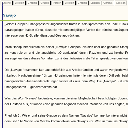
Chronik
Lexikon
Chronik
Gruppe
Person
Lexikon
Chronik
Lexikon
Chronik
Lexikon
Navajo
„Wilde“ Gruppen unangepasster Jugendlicher traten in Köln spätestens seit Ende 1934 i
daran gelegen haben dürfte, dass sie mit dem endgültigen Verbot der bündischen Juge
Interesse von HJ-Streifendienst und Gestapo rückten.
Ihren Höhepunkt erlebten die Kölner „Navajo“-Gruppen, die sich über das gesamte Stadtg
zu konstruieren und die angebliche „Organisation“ durch Razzien und zahlreiche 
auszugehen, dass dieses Vorhaben zumindest teilweise in die Tat umgesetzt werden kon
Die „Navajos“ stammten fast ausschließlich aus Arbeiterfamilien und waren vergleichsw
miterlebt: Nachdem einige früh zur HJ gefunden hatten, lehnten sie deren Drill sehr bal
handgreiflichen Auseinandersetzungen keinesfalls aus dem Weg. Die „Navajos“ - durch ih
unangepassten Jugendverhaltens dar.
Was das Wort "Navajo" bedeutete, konnten die einer Mitgliedschaft beschuldigten Jugendl
der Gestapo aus, er könne keine genauen Angaben machen. "Manche von uns sagten, d
Friedrich J.: Wie er und seine Gruppe zu dem Namen "Navajos" komme, konnte er nicht 
dem Lied 'Die Sonne von Mexiko' kommt etwas von Navajos vor. Warum man uns Navajos 