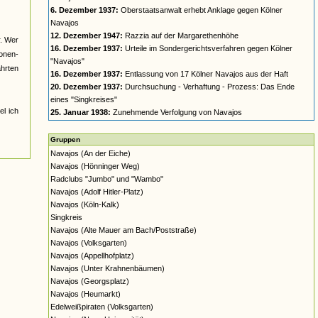
6. Dezember 1937:
Oberstaatsanwalt erhebt Anklage gegen Kölner
Navajos
12. Dezember 1947:
Razzia auf der Margarethenhöhe
r. Wer
16. Dezember 1937:
Urteile im Sondergerichtsverfahren gegen Kölner
nonen-
"Navajos"
ahrten
16. Dezember 1937:
Entlassung von 17 Kölner Navajos aus der Haft
20. Dezember 1937:
Durchsuchung - Verhaftung - Prozess: Das Ende
eines "Singkreises"
el ich
25. Januar 1938:
Zunehmende Verfolgung von Navajos
Gruppen
Navajos (An der Eiche)
Navajos (Hönninger Weg)
Radclubs "Jumbo" und "Wambo"
Navajos (Adolf Hitler-Platz)
Navajos (Köln-Kalk)
Singkreis
Navajos (Alte Mauer am Bach/Poststraße)
Navajos (Volksgarten)
Navajos (Appellhofplatz)
Navajos (Unter Krahnenbäumen)
Navajos (Georgsplatz)
Navajos (Heumarkt)
Edelweißpiraten (Volksgarten)