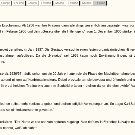
Gruppe
Lexikon
Chronik
Lexikon
Chronik
Lexikon
Chronik
Lexikon
n Erscheinung. Ab 1936 war ihre Präsenz dann allerdings wesentlich ausgeprägter, was vor
nd im Februar 1936 und dem „Gesetz über die Hitlerjugend“ vom 1. Dezember 1936 stärker 
ebiet verteilten, im Jahr 1937. Die Gestapo versuchte einen festen organisatorischen Hinte
Festnahmen aufzulösen. Da die „Navajos“ seit 1938 kaum noch Erwähnung finden, ist 
nte.
eise alt. 1936/37 häufig schon um die 20 Jahre, hatten sie die Phase der Machtübernahme b
d ab und gingen auf Konfrontationskurs. Dabei provozierten sie bewusst und öffentlich und 
re zahlreichen Treffpunkte auch im Stadtbild präsent - stellten daher die eher „wilde“ Va
ochen selbst nicht konkret angeben und stellten lediglich Vermutungen an. So sagte Karl Sc
ass sei ein Indianerstamm gewesen."
erklären. "Der Name wurde uns von anderen zugelegt. Man rief uns in Ehrenfeld Navajos na
nannte, weiß ich nicht."