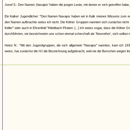
Josef S.: Den Namen ‚Navajos' hätten die jungen Leute, mit denen er sich getroffen h
Ein Kalker Jugendlicher: "Den Namen Navajos haben wir in Kalk meines Wissens zum erst
den Namen aufbrachte weiss ich nicht. Die Kölner Gruppen nannten sich zunächst nicht
Keller" oder auch in Ehrenfeld "Kittelbach-Piraten. [...] Ich weiss sogar, dass die Kölner
durchführten, sie bezeichneten uns schon einmal scherzhaft als 'Neurother', sich selbst 
Heinz N.: "Mit den Jugendgruppen, die sich allgemein "Navajos" nannten, kam ich 193
weiss, hat zunächst die HJ die Bezeichnung aufgebracht, weil sie die Burschen wegen ihrer