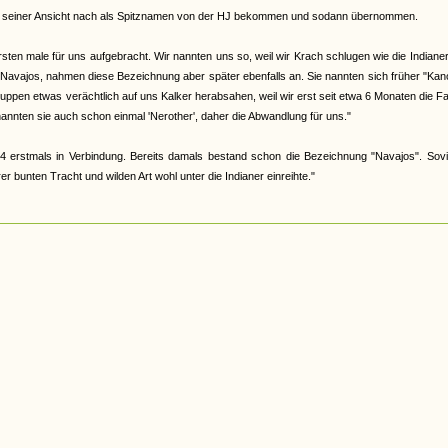
abe, seiner Ansicht nach als Spitznamen von der HJ bekommen und sodann übernommen.
en male für uns aufgebracht. Wir nannten uns so, weil wir Krach schlugen wie die Indiane
 Navajos, nahmen diese Bezeichnung aber später ebenfalls an. Sie nannten sich früher "Ka
 Gruppen etwas verächtlich auf uns Kalker herabsahen, weil wir erst seit etwa 6 Monaten die F
nannten sie auch schon einmal 'Nerother', daher die Abwandlung für uns."
4 erstmals in Verbindung. Bereits damals bestand schon die Bezeichnung "Navajos". Sovi
 bunten Tracht und wilden Art wohl unter die Indianer einreihte."