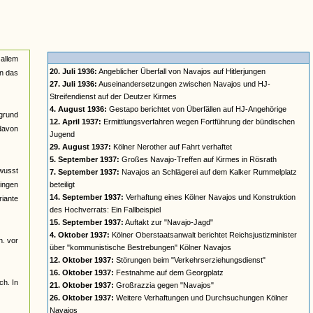
 allem
20. Juli 1936:
Angeblicher Überfall von Navajos auf Hitlerjungen
in das
27. Juli 1936:
Auseinandersetzungen zwischen Navajos und HJ-
Streifendienst auf der Deutzer Kirmes
4. August 1936:
Gestapo berichtet von Überfällen auf HJ-Angehörige
rgrund
12. April 1937:
Ermittlungsverfahren wegen Fortführung der bündischen
davon
Jugend
29. August 1937:
Kölner Nerother auf Fahrt verhaftet
5. September 1937:
Großes Navajo-Treffen auf Kirmes in Rösrath
ewusst
7. September 1937:
Navajos an Schlägerei auf dem Kalker Rummelplatz
gingen
beteiligt
14. September 1937:
Verhaftung eines Kölner Navajos und Konstruktion
riante
des Hochverrats: Ein Fallbeispiel
15. September 1937:
Auftakt zur "Navajo-Jagd"
4. Oktober 1937:
Kölner Oberstaatsanwalt berichtet Reichsjustizminister
h. vor
über "kommunistische Bestrebungen" Kölner Navajos
12. Oktober 1937:
Störungen beim "Verkehrserziehungsdienst"
16. Oktober 1937:
Festnahme auf dem Georgplatz
ch. In
21. Oktober 1937:
Großrazzia gegen "Navajos"
26. Oktober 1937:
Weitere Verhaftungen und Durchsuchungen Kölner
Navajos