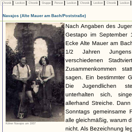
Chronik
Lexikon
Chronik
Gruppe
Person
Lexikon
Chronik
Lexikon
Chronik
Lexikon
Navajos (Alte Mauer am Bach/Poststraße)
Nach Angaben des Jugend
Gestapo im September 1
Ecke Alte Mauer am Bach/
1/2 Jahren Junge
verschiedenen Stadtvier
Zusammenkommen statt
sagen. Ein bestimmter Gru
Die Jugendlichen s
unterhalten sich, sin
allerhand Streiche. Dann
Sonntags gemeinsame Fa
alle gleichmäßig, warum di
Kölner Navajos um 1937
nicht. Als Bezeichnung le