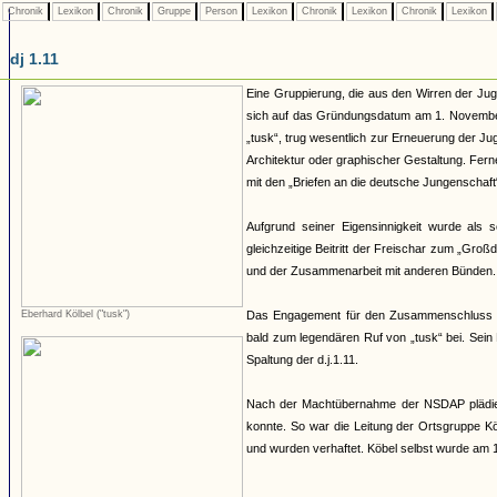
Chronik
Lexikon
Chronik
Gruppe
Person
Lexikon
Chronik
Lexikon
Chronik
Lexikon
dj 1.11
Eine Gruppierung, die aus den Wirren der Ju
sich auf das Gründungsdatum am 1. November 
„tusk“, trug wesentlich zur Erneuerung der Ju
Architektur oder graphischer Gestaltung. Ferne
mit den „Briefen an die deutsche Jungenschaft“
Aufgrund seiner Eigensinnigkeit wurde als
gleichzeitige Beitritt der Freischar zum „Gr
und der Zusammenarbeit mit anderen Bünden. 
Eberhard Kölbel ("tusk")
Das Engagement für den Zusammenschluss de
bald zum legendären Ruf von „tusk“ bei. Sein 
Spaltung der d.j.1.11.
Nach der Machtübernahme der NSDAP plädiert
konnte. So war die Leitung der Ortsgruppe Köl
und wurden verhaftet. Köbel selbst wurde am 