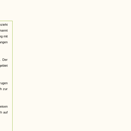
ezieht
nannt
ng mit
fangen
. Der
gebiet
rugen
ch zur
eisen
ch auf