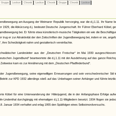
Gruppe
Lexikon
Chronik
Lexikon
Chronik
Gruppe
Chronik
Lexikon
gendbewegung am Ausgang der Weimarer Republik hervorging, war die d.j.1.11. Ihr Name b
1929, die Abkürzung d.j. bedeutet Deutsche Jungenschaft. Ihr Führer Eberhard Köbel, ge
gendbewegung bei. Er führte etwa künstlerisch-musische Tätigkeiten ein wie die Beschäftigu
r trug er zur Attraktivität der den Zeitschriften der Jugendbewegung bei, indem er sie, ange
, ihre Schwülstigkeit nahm und gestalterisch vereinfachte.
 schwäbischer Landesleiter aus der „Deutschen Freischar“ im Mai 1930 ausgeschlossen
oßdeutschen Jugendbund“ beantwortete die d.j.1.11 mit der Ausdehnung auf das ganze Reichs
Zeitweise kam es zur Annäherung mit dem „Deutschen Pfadfinderbund“.
r Jugendbewegung, seine eigenwilligen Erneuerungen und sein verschwörerischer Stil t
Beitritt zur KPD 1932 allerdings stieß auf das Unbehagen seiner Anhänger und führte letztli
e Köbel für eine Unterwanderung der Hitlerjugend, die in der Anfangsphase Erfolge aufw
n-Lindenthal durchgängig mit ehemaligen d.j.1.11-Mitgliedern besetzt. 1934 flogen sie jedo
18. Januar 1934 verhaftet und erlag 1955 den Spätfolgen eines Selbstmordversuchs.