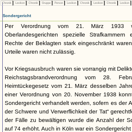
Chronik
Lexikon
Chronik
Gruppe
Person
Lexikon
Chronik
Lexikon
Chronik
Lexikon
Sondergericht
Per Verordnung vom 21. März 1933 
Oberlandesgerichten spezielle Strafkammern e
Rechte der Beklagten stark eingeschränkt waren.
Urteile waren nicht zulässig.
Vor Kriegsausbruch waren sie vorrangig mit Deli
Reichstagsbrandverordnung vom 28. Fe
Heimtückegesetz vom 21. März desselben Jahres
einer Verordnung von 20. November 1938 konnte
Sondergericht verhandelt werden, sofern es der 
der Schwere und Verwerflichkeit der Tat“ gerechtf
der Fälle zu bewältigen wurde die Anzahl der 
auf 74 erhöht. Auch in Köln war ein Sondergericht