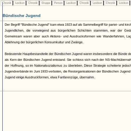
Chronik
Lexikon
Chronik
Gruppe
Person
Lexikon
Chronik
Lexikon
Chronik
Lexikon
Bündische Jugend
Der Begriff "Bündische Jugend" kam etwa 1923 auf als Sammelbegriff für partei- und 
Jugendlichen, die vorwiegend aus bürgerlichen Schichten stammten, war der Geda
Gemeinsam waren aber auch Aktions- und Ausdrucksformen wie Wanderfahrten, Lage
Ablehnung der bürgerlichen Konsumkultur und Zwänge.
Bedeutende Hauptbestandteile der Bündischen Jugend waren insbesondere die Bünde d
als Kern der Bündischen Jugend entstand. Sie schloss sich nach der NS-Machtüberna
der Hoffnung, so im Nationalsozialismus zu überleben. Diese Strategie scheiterte jed
Jugendverbände im Juni 1933 verboten, die Restorganisationen der Bündischen Jugend 193
Jugend einige Ausdruckformen, etwa Fanfarenzüge, übernahm.