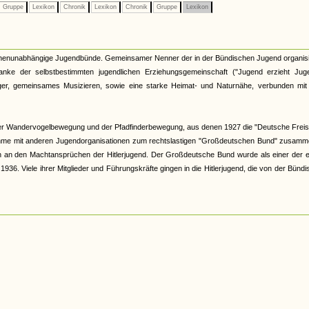
Gruppe
Lexikon
Chronik
Lexikon
Chronik
Gruppe
Lexikon
kirchenunabhängige Jugendbünde. Gemeinsamer Nenner der in der Bündischen Jugend organis
nke der selbstbestimmten jugendlichen Erziehungsgemeinschaft ("Jugend erzieht Juge
r, gemeinsames Musizieren, sowie eine starke Heimat- und Naturnähe, verbunden mit 
er Wandervogelbewegung und der Pfadfinderbewegung, aus denen 1927 die "Deutsche Freis
hme mit anderen Jugendorganisationen zum rechtslastigen "Großdeutschen Bund" zusamme
och an den Machtansprüchen der Hitlerjugend. Der Großdeutsche Bund wurde als einer der 
6. Viele ihrer Mitglieder und Führungskräfte gingen in die Hitlerjugend, die von der Bünd