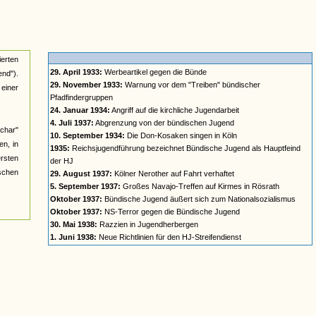
ierten
29. April 1933:
Werbeartikel gegen die Bünde
nd").
29. November 1933:
Warnung vor dem "Treiben" bündischer
einer
Pfadfindergruppen
24. Januar 1934:
Angriff auf die kirchliche Jugendarbeit
4. Juli 1937:
Abgrenzung von der bündischen Jugend
char"
10. September 1934:
Die Don-Kosaken singen in Köln
n, in
1935:
Reichsjugendführung bezeichnet Bündische Jugend als Hauptfeind
ersten
der HJ
ischen
29. August 1937:
Kölner Nerother auf Fahrt verhaftet
5. September 1937:
Großes Navajo-Treffen auf Kirmes in Rösrath
Oktober 1937:
Bündische Jugend äußert sich zum Nationalsozialismus
Oktober 1937:
NS-Terror gegen die Bündische Jugend
30. Mai 1938:
Razzien in Jugendherbergen
1. Juni 1938:
Neue Richtlinien für den HJ-Streifendienst