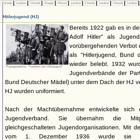
Chronik
Lexikon
Chronik
Gruppe
Person
Lexikon
Chronik
Lexikon
Chronik
Lexikon
Hitlerjugend (HJ)
Bereits 1922 gab es in 
Adolf Hitler" als Jugen
vorübergehenden Verbot d
als "Hitlerjugend, Bund 
wieder belebt. 1932 wurd
Propagandafoto: "Fanfaren der Hitlerjugend"
Jugendverbände der Part
Bund Deutscher Mädel) unter dem Dach der HJ vere
HJ wurden uniformiert.
Nach der Machtübernahme entwickelte sich 
Jugendverband. Sie übernahm die Mitgl
gleichgeschalteten Jugendorganisationen. Mit 
vom 1. Dezember 1936 wurde sie zu