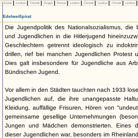
Chronik
Lexikon
Chronik
Gruppe
Person
Lexikon
Chronik
Lexikon
Chronik
Lexikon
Edelweißpirat
Die Jugendpolitik des Nationalsozialismus, die b
und Jugendlichen in die Hitlerjugend hineinzuz
Geschlechtern getrennt ideologisch zu indoktrin
drillen, rief bei manchen Jugendlichen Protest 
Dies galt insbesondere für Jugendliche aus Arb
Bündischen Jugend.
Vor allem in den Städten tauchten nach 1933 l
Jugendlichen auf, die ihre unangepasste Haltu
Kleidung, auffällige Frisuren, Hören von "undeu
gemeinsame gesellige Unternehmungen (besonde
Jungen und Mädchen demonstrierten. Eines 
dieser Jugendlichen war, besonders im Rheinland