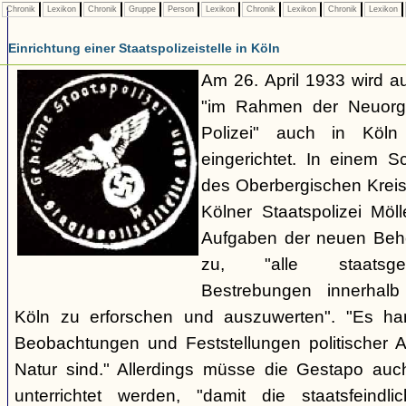
Chronik
Lexikon
Chronik
Gruppe
Person
Lexikon
Chronik
Lexikon
Chronik
Lexikon
Einrichtung einer Staatspolizeistelle in Köln
Am 26. April 1933 wird au
"im Rahmen der Neuorgan
Polizei" auch in Köln e
eingerichtet. In einem 
des Oberbergischen Kreise
Kölner Staatspolizei Möl
Aufgaben der neuen Behör
zu, "alle staatsgefä
Bestrebungen innerhalb
Köln zu erforschen und auszuwerten". "Es ha
Beobachtungen und Feststellungen politischer Art,
Natur sind." Allerdings müsse die Gestapo auc
unterrichtet werden, "damit die staatsfeind