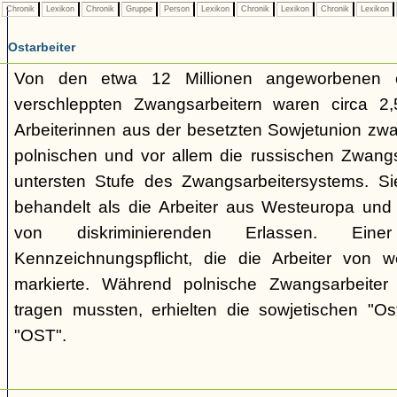
Chronik
Lexikon
Chronik
Gruppe
Person
Lexikon
Chronik
Lexikon
Chronik
Lexikon
Ostarbeiter
Von den etwa 12 Millionen angeworbenen 
verschleppten Zwangsarbeitern waren circa 2,5
Arbeiterinnen aus der besetzten Sowjetunion zwa
polnischen und vor allem die russischen Zwangs
untersten Stufe des Zwangsarbeitersystems. Si
behandelt als die Arbeiter aus Westeuropa und 
von diskriminierenden Erlassen. E
Kennzeichnungspflicht, die die Arbeiter von w
markierte. Während polnische Zwangsarbeiter
tragen mussten, erhielten die sowjetischen "Os
"OST".