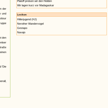
Platoff preisen wir den Helden
Wir lagen kurz vor Madagaskar
an der
en und
Lexikon
sttour
Hitlerjugend (HJ)
Gruppe
Nerother Wandervogel
Gestapo
Navajo
ei den
nloer
straße
keinen
d 'Die
erall,