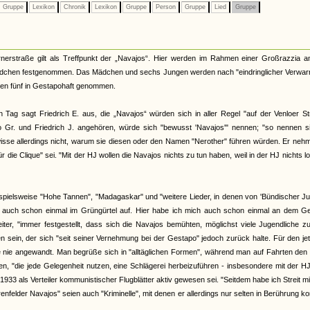
Gruppe
Lexikon
Chronik
Lexikon
Gruppe
Person
Gruppe
Lied
Gruppe
nerstraße gilt als Treffpunkt der „Navajos“. Hier werden im Rahmen einer Großrazzia a
ädchen festgenommen. Das Mädchen und sechs Jungen werden nach "eindringlicher Verwar
chen fünf in Gestapohaft genommen.
ag sagt Friedrich E. aus, die „Navajos“ würden sich in aller Regel "auf der Venloer St
to Gr. und Friedrich J. angehören, würde sich "bewusst 'Navajos'" nennen; "so nennen s
r wisse allerdings nicht, warum sie diesen oder den Namen "Nerother" führen würden. Er neh
 die Clique" sei. "Mit der HJ wollen die Navajos nichts zu tun haben, weil in der HJ nichts lo
ispielsweise "Hohe Tannen", "Madagaskar" und "weitere Lieder, in denen von 'Bündischer J
uns auch schon einmal im Grüngürtel auf. Hier habe ich mich auch schon einmal an dem G
iter, "immer festgestellt, dass sich die Navajos bemühten, möglichst viele Jugendliche z
n sein, der sich "seit seiner Vernehmung bei der Gestapo" jedoch zurück halte. Für den je
e nie angewandt. Man begrüße sich in "alltäglichen Formen", während man auf Fahrten den
 "die jede Gelegenheit nutzen, eine Schlägerei herbeizuführen - insbesondere mit der HJ
933 als Verteiler kommunistischer Flugblätter aktiv gewesen sei. "Seitdem habe ich Streit mi
enfelder Navajos" seien auch "Kriminelle", mit denen er allerdings nur selten in Berührung 