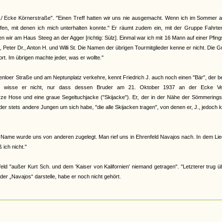
tr./ Ecke Körnerstraße". "Einen Treff hatten wir uns nie ausgemacht. Wenn ich im Sommer 
ffen, mit denen ich mich unterhalten konnte." Er räumt zudem ein, mit der Gruppe Fahrt
ir am Haus Steeg an der Agger [richtig: Sülz]. Einmal war ich mit 16 Mann auf einer Pfing
 Peter Dr., Anton H. und Willi St. Die Namen der übrigen Tourmitglieder kenne er nicht. Die 
t. Im übrigen machte jeder, was er wollte."
nloer Straße und am Neptunplatz verkehre, kennt Friedrich J. auch noch einen "Bär", der b
iße, wisse er nicht, nur dass dessen Bruder am 21. Oktober 1937 an der Ecke Ve
rze Hose und eine graue Segeltuchjacke ("Skijacke"). Er, der in der Nähe der Sömmering
der stets andere Jungen um sich habe, "die alle Skijacken tragen", von denen er, J., jedoch 
Name wurde uns von anderen zugelegt. Man rief uns in Ehrenfeld Navajos nach. In dem Lie
ich nicht."
 "außer Kurt Sch. und dem 'Kaiser von Kalifornien' niemand getragen". "Letzterer trug üb
er „Navajos“ darstelle, habe er noch nicht gehört.