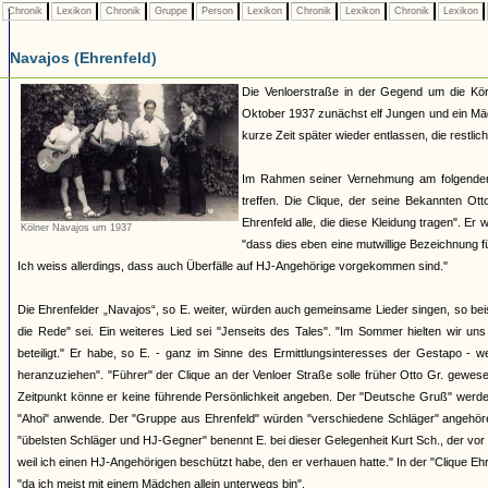
Chronik
Lexikon
Chronik
Gruppe
Person
Lexikon
Chronik
Lexikon
Chronik
Lexikon
Navajos (Ehrenfeld)
Die Venloerstraße in der Gegend um die Kör
Oktober 1937 zunächst elf Jungen und ein M
kurze Zeit später wieder entlassen, die restli
Im Rahmen seiner Vernehmung am folgenden T
treffen. Die Clique, der seine Bekannten Ot
Ehrenfeld alle, die diese Kleidung tragen". E
Kölner Navajos um 1937
"dass dies eben eine mutwillige Bezeichnung für
Ich weiss allerdings, dass auch Überfälle auf HJ-Angehörige vorgekommen sind."
Die Ehrenfelder „Navajos“, so E. weiter, würden auch gemeinsame Lieder singen, so be
die Rede" sei. Ein weiteres Lied sei "Jenseits des Tales". "Im Sommer hielten wir 
beteiligt." Er habe, so E. - ganz im Sinne des Ermittlungsinteresses der Gestapo - we
heranzuziehen". "Führer" der Clique an der Venloer Straße solle früher Otto Gr. gewese
Zeitpunkt könne er keine führende Persönlichkeit angeben. Der "Deutsche Gruß" werd
"Ahoi" anwende. Der "Gruppe aus Ehrenfeld" würden "verschiedene Schläger" angehören,
"übelsten Schläger und HJ-Gegner" benennt E. bei dieser Gelegenheit Kurt Sch., der vor 1
weil ich einen HJ-Angehörigen beschützt habe, den er verhauen hatte." In der "Clique Ehr
"da ich meist mit einem Mädchen allein unterwegs bin".