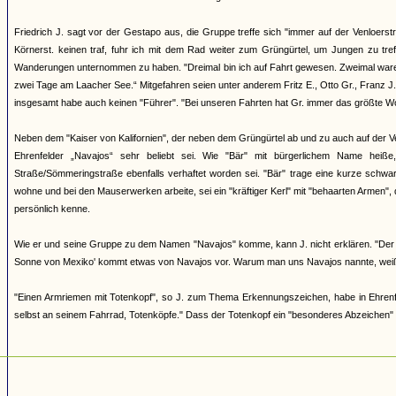
Friedrich J. sagt vor der Gestapo aus, die Gruppe treffe sich "immer auf der Venloers
Körnerst. keinen traf, fuhr ich mit dem Rad weiter zum Grüngürtel, um Jungen zu tre
Wanderungen unternommen zu haben. "Dreimal bin ich auf Fahrt gewesen. Zweimal waren w
zwei Tage am Laacher See.“ Mitgefahren seien unter anderem Fritz E., Otto Gr., Franz J.,
insgesamt habe auch keinen "Führer". "Bei unseren Fahrten hat Gr. immer das größte Wor
Neben dem "Kaiser von Kalifornien", der neben dem Grüngürtel ab und zu auch auf der Ve
Ehrenfelder „Navajos“ sehr beliebt sei. Wie "Bär" mit bürgerlichem Name he
Straße/Sömmeringstraße ebenfalls verhaftet worden sei. "Bär" trage eine kurze schwa
wohne und bei den Mauserwerken arbeite, sei ein "kräftiger Kerl" mit "behaarten Armen", 
persönlich kenne.
Wie er und seine Gruppe zu dem Namen "Navajos" komme, kann J. nicht erklären. "Der 
Sonne von Mexiko' kommt etwas von Navajos vor. Warum man uns Navajos nannte, weiß 
"Einen Armriemen mit Totenkopf", so J. zum Thema Erkennungszeichen, habe in Ehrenfeld
selbst an seinem Fahrrad, Totenköpfe." Dass der Totenkopf ein "besonderes Abzeichen" d