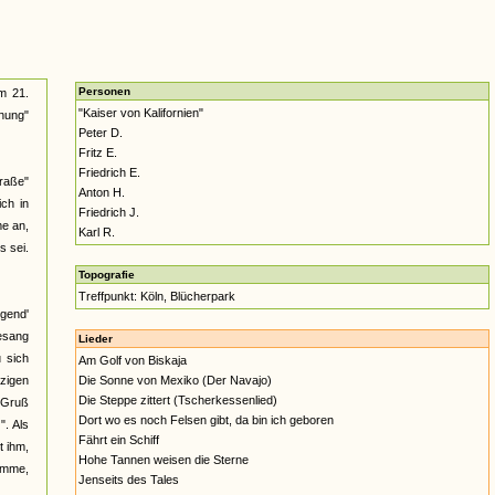
Personen
m 21.
"Kaiser von Kalifornien"
nung"
Peter D.
Fritz E.
Friedrich E.
raße"
Anton H.
ich in
Friedrich J.
me an,
Karl R.
s sei.
Topografie
Treffpunkt: Köln, Blücherpark
ugend'
esang
Lieder
u sich
Am Golf von Biskaja
tzigen
Die Sonne von Mexiko (Der Navajo)
Die Steppe zittert (Tscherkessenlied)
 Gruß
Dort wo es noch Felsen gibt, da bin ich geboren
". Als
Fährt ein Schiff
t ihm,
Hohe Tannen weisen die Sterne
komme,
Jenseits des Tales